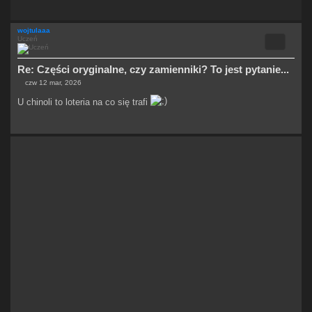
t
wojtulaaa
Cytuj
Uczeń
Re: Części oryginalne, czy zamienniki? To jest pytanie...
czw 12 mar, 2026
P
o
U chinoli to loteria na co się trafi
s
t