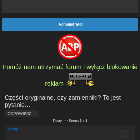
Administrator
Pomóż nam utrzymać forum i wyłącz blokowanie
reklam
Części oryginalne, czy zamienniki? To jest
pytanie...
ODPOWIEDZ
Posty: 4 • Strona
1
z
1
mczay
Cytuj