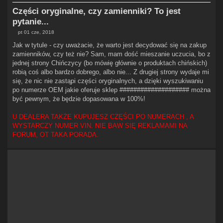
Części oryginalne, czy zamienniki? To jest
pytanie...
pt 01 cze, 2018
P
o
Jak w tytule - czy uważacie, że warto jest decydować się na zakup
s
zamienników, czy też nie? Sam, mam dość mieszanie uczucia, bo z
t
jednej strony Chińczycy (bo mówię głównie o produktach chińskich)
robią coś albo bardzo dobrego, albo nie... Z drugiej strony wydaje mi
się, że nic nie zastąpi części oryginalnych, a dzięki wyszukiwaniu
po numerze OEM jakie oferuje sklep #################### można
być pewnym, że będzie dopasowana w 100%!
U DEALERA TAKŻE KUPUJESZ CZĘŚCI PO NUMERACH , A
WYSTARCZY NUMER VIN. NIE BAW SIĘ REKLAMAMI NA
FORUM, OT TAKA PORADA.