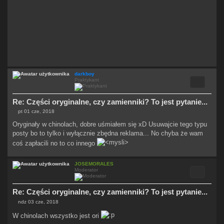
darkboy
Cytuj
Praktykant
Re: Części oryginalne, czy zamienniki? To jest pytanie...
pt 01 cze, 2018
P
o
Oryginały w chinolach, dobre uśmiałem się xD Usuwajcie tego typu
s
posty bo to tylko i wyłącznie zbędna reklama... No chyba że wam
t
coś zapłacili no to co innego
JOSEMORALES
Cytuj
Moderator
Re: Części oryginalne, czy zamienniki? To jest pytanie...
ndz 03 cze, 2018
P
o
W chinolach wszystko jest ori
s