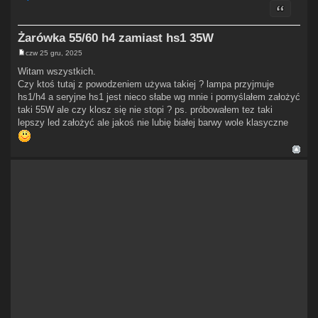
Cytuj
Żarówka 55/60 h4 zamiast hs1 35W
czw 25 gru, 2025
P
o
Witam wszystkich.
s
Czy ktoś tutaj z powodzeniem używa takiej ? lampa przyjmuje
t
hs1/h4 a seryjne hs1 jest nieco słabe wg mnie i pomyślałem założyć
taki 55W ale czy klosz się nie stopi ? ps. próbowałem tez taki
lepszy led założyć ale jakoś nie lubię białej barwy wole klasyczne