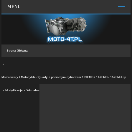
MENU
STRONA GŁÓWNA
WIĘCEJ…
Zespół administracyjny
Strona Główna
FAQ
MOTO CHAT
ZALOGUJ SIĘ
Motorowery / Motocykle / Quady z poziomym cylindrem 139FMB / 147FMD / 152FMH itp.
ZAREJESTRUJ SIĘ
Modyfikacje
Wizualne
KONTAKT Z NAMI