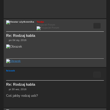
Yautja
Cytuj
Przyjaciel Forum
Re: Rodzaj kabla
pn 04 sty, 2016
P
o
s
t
feissek
Cytuj
Re: Rodzaj kabla
pt 30 wrz, 2016
P
o
Coś jakby rodzaj usb?
s
t