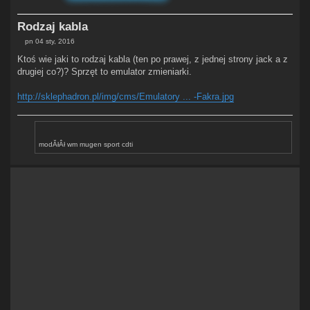
Rodzaj kabla
pn 04 sty, 2016
P
o
Ktoś wie jaki to rodzaj kabla (ten po prawej, z jednej strony jack a z
s
drugiej co?)? Sprzęt to emulator zmieniarki.
t
http://sklephadron.pl/img/cms/Emulatory ... -Fakra.jpg
modĂłÂł wm mugen sport cdti