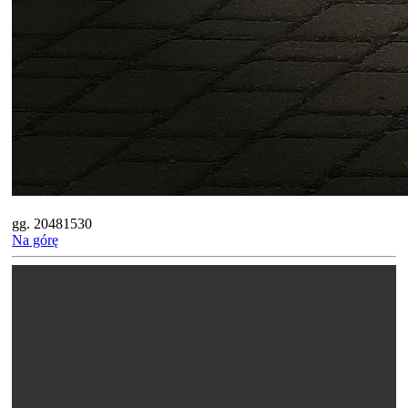
gg. 20481530
Na górę