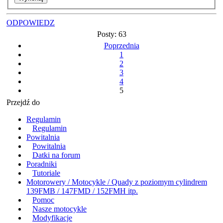
ODPOWIEDZ
Posty: 63
Poprzednia
1
2
3
4
5
Przejdź do
Regulamin
Regulamin
Powitalnia
Powitalnia
Datki na forum
Poradniki
Tutoriale
Motorowery / Motocykle / Quady z poziomym cylindrem
139FMB / 147FMD / 152FMH itp.
Pomoc
Nasze motocykle
Modyfikacje