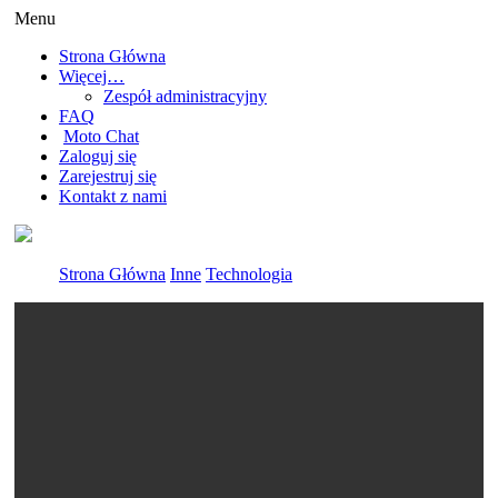
Menu
Strona Główna
Więcej…
Zespół administracyjny
FAQ
Moto Chat
Zaloguj się
Zarejestruj się
Kontakt z nami
Strona Główna
Inne
Technologia