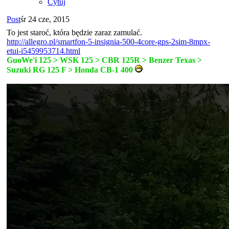
Cytuj
Post
śr 24 cze, 2015
To jest staroć, która będzie zaraz zamulać.
http://allegro.pl/smartfon-5-insignia-500-4core-gps-2sim-8mpx-
etui-i5459953714.html
GuoWe'i 125 > WSK 125 > CBR 125R > Benzer Texas >
Suzuki RG 125 F > Honda CB-1 400