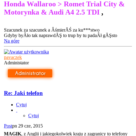
Honda Wallaroo > Romet Trial City &
Motorynka & Audi A4 2.5 TDI
,
Szacunek za szacunek a ÂśmierĂŚ za ku***stwo
Gdyby byÂło tak naprawdĂŞ to trup by tu padaÂł gĂŞsto
Na górę
pavaczek
Administator
Re: Jaki telefon
Cytuj
Cytuj
Post
pn 29 cze, 2015
MAGIK
, z Anglii i jakiegokolwiek kraju z zagranicy to telefony