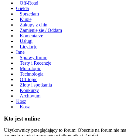
Off-Road
Giełda
Sprzedam
Kupię
Zakupy z chin
Zamienię się / Oddam
Komentarze
Usługi
Licytacje
Inne
Sprawy forum
Testy i Recenzje
Moto-topic
Technologia
Off-topic
Zloty i spotkania
Konkursy
Archiwum
Kosz
Kosz
Kto jest online
Użytkownicy przeglądający to forum: Obecnie na forum nie ma
żadnego zarejestrowanego użytkownika i 2 gości