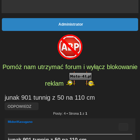
Administrator
Pomóż nam utrzymać forum i wyłącz blokowanie
reklam
junak 901 tunnig z 50 na 110 cm
ODPOWIEDZ
Posty: 4 • Strona
1
z
1
MidoriKasugano
Cytuj
junak 901 tunnig z 50 na 110 cm