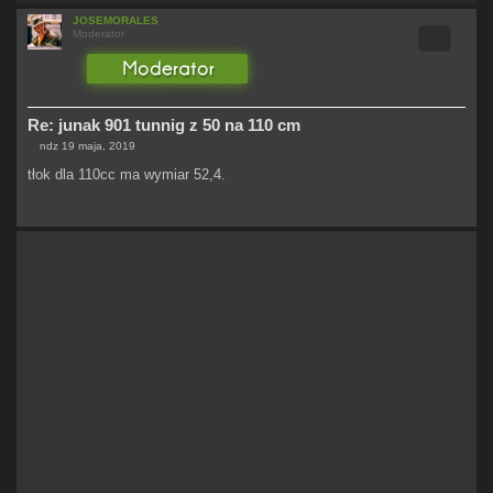
JOSEMORALES
Cytuj
Moderator
Re: junak 901 tunnig z 50 na 110 cm
ndz 19 maja, 2019
P
o
tłok dla 110cc ma wymiar 52,4.
s
t