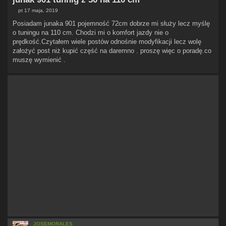
pt 17 maja, 2019
P
o
Posiadam junaka 901 pojemność 72cm dobrze mi służy lecz myślę
s
o tuningu na 110 cm. Chodzi mi o komfort jazdy nie o
t
prędkość.Czytałem wiele postów odnośnie modyfikacji lecz wolę
założyć post niż kupić część na daremno . proszę więc o poradę.co
muszę wymienić .
JOSEMORALES