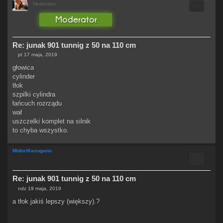
Cytuj
Moderator
Re: junak 901 tunnig z 50 na 110 cm
pt 17 maja, 2019
P
o
głowica
s
cylinder
t
tłok
szpilki cylindra
łańcuch rozrządu
wał
uszczelki komplet na silnik
to chyba wszystko.
MidoriKasugano
Cytuj
Re: junak 901 tunnig z 50 na 110 cm
ndz 19 maja, 2019
P
o
a tłok jakiś lepszy (większy).?
s
t