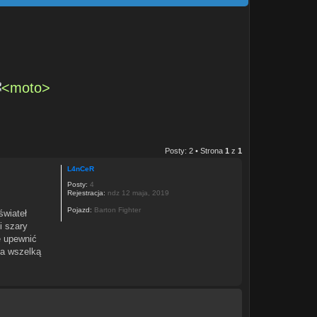
Posty: 2 • Strona
1
z
1
L4nCeR
Posty:
4
Rejestracja:
ndz 12 maja, 2019
Pojazd:
Barton Fighter
świateł
i szary
ę upewnić
za wszelką