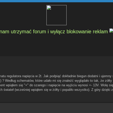
am utrzymać forum i wyłącz blokowanie reklam
u regulatora napięcia w 2t. Jak podpiąć dokładnie biegun dodatni i ujemny 
? Według schematów, które udało mi się znaleźć wyglądało to tak, że zółty 
ent wpiąłem się "+" do szarego i napięcie na wyjściu wynosi +- 13V. Wolę si
h świateł (wcześniej wpiąłem się w żółty i popaliło wszystko). Z góry dzięki 