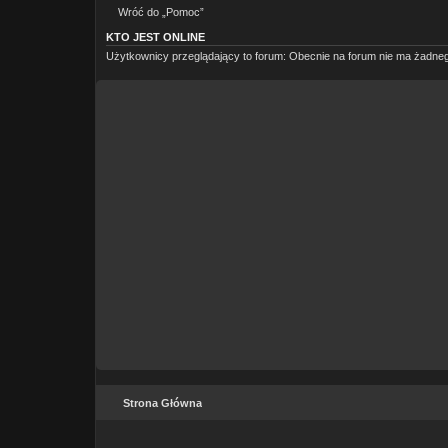
Wróć do „Pomoc”
KTO JEST ONLINE
Użytkownicy przeglądający to forum: Obecnie na forum nie ma żadneg
Strona Główna