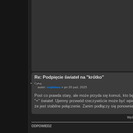
Re: Podpięcie świateł na "krótko"
Cytuj
autor:
wojtulaaa
»
pn 20 paź, 2025
P
o
Post co prawda stary, ale może przyda się komuś, kto 
s
"+" świateł. Ujemny przewód rzeczywiście może być wpięt
t
że jest stabilne połączenie. Zanim podłączy się ponownie
Wyśw
ODPOWIEDZ