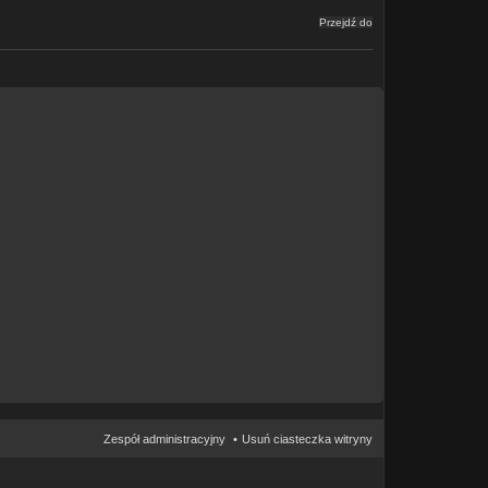
Przejdź do
Zespół administracyjny
Usuń ciasteczka witryny