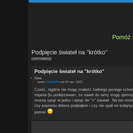
Pomóż n
Podpięcie świateł na "krótko"
ODPOWIEDZ
Podpięcie świateł na "krótko"
Cytuj
autor:
L4nCeR
»
pt 03 wrz, 2021
P
o
Cześć, nigdzie nie mogę znaleźć żadnego jasnego schemat
s
mijania (tu podejrzewam, że nawet do ramy mogę ujemny) 
t
muszę spiąć w jedno i wpiąć do "+" świateł.. Na ten mom
czy poprostu dobrze podpiąłem i czy nie spali mi kolejnyc
pomoć