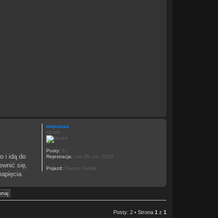
wojtulaaa
Uczeń
Posty:
31
 i idą do
Rejestracja:
czw 26 cze, 2025
ewnić się,
Pojazd:
Toyota Corolla
napięcia
Posty: 2 • Strona
1
z
1