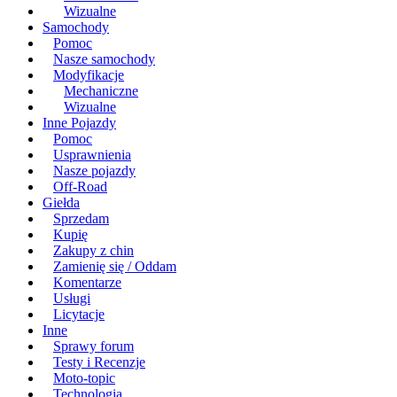
Wizualne
Samochody
Pomoc
Nasze samochody
Modyfikacje
Mechaniczne
Wizualne
Inne Pojazdy
Pomoc
Usprawnienia
Nasze pojazdy
Off-Road
Giełda
Sprzedam
Kupię
Zakupy z chin
Zamienię się / Oddam
Komentarze
Usługi
Licytacje
Inne
Sprawy forum
Testy i Recenzje
Moto-topic
Technologia