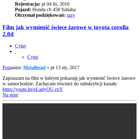
Rejestracja:
pt 04 lis, 2016
Pojazd:
Honda cb 450 Yahaha
Otrzymał podziękowań:
razy
Film jak wymienić świece żarowe w toyota corolla
2.0d
Cytuj
Cytuj
Post
autor:
Metalhead
»
pt 13 sty, 2017
Zapraszam na film w którym pokazuję jak wymienić świece żarowe
w samochodzie. Zachęcam również do subskrybcji kanału
https://youtu.be/eLadyOU-rxY
Na górę