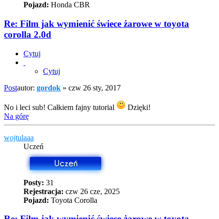
Pojazd:
Honda CBR
Re: Film jak wymienić świece żarowe w toyota
corolla 2.0d
Cytuj
Cytuj
Post
autor:
gordok
»
czw 26 sty, 2017
No i leci sub! Całkiem fajny tutorial
Dzięki!
Na górę
wojtulaaa
Uczeń
Posty:
31
Rejestracja:
czw 26 cze, 2025
Pojazd:
Toyota Corolla
Re: Film jak wymienić świece żarowe w toyota