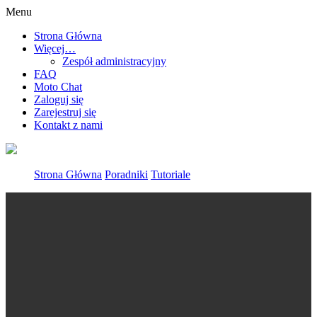
Menu
Strona Główna
Więcej…
Zespół administracyjny
FAQ
Moto Chat
Zaloguj się
Zarejestruj się
Kontakt z nami
Strona Główna
Poradniki
Tutoriale