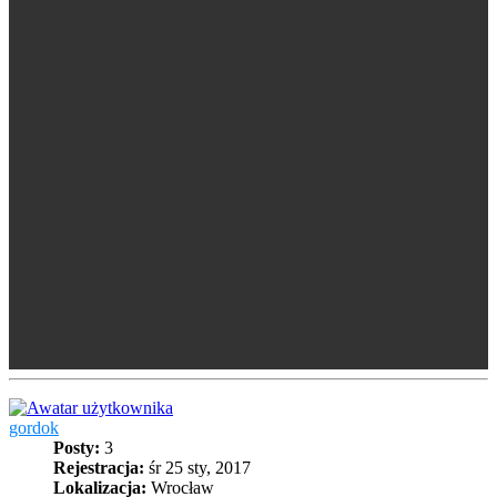
gordok
Posty:
3
Rejestracja:
śr 25 sty, 2017
Lokalizacja:
Wrocław