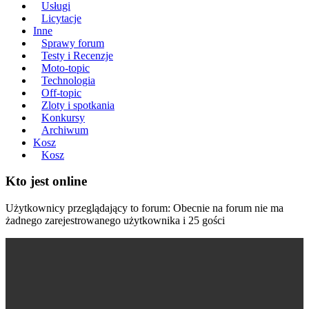
Usługi
Licytacje
Inne
Sprawy forum
Testy i Recenzje
Moto-topic
Technologia
Off-topic
Zloty i spotkania
Konkursy
Archiwum
Kosz
Kosz
Kto jest online
Użytkownicy przeglądający to forum: Obecnie na forum nie ma
żadnego zarejestrowanego użytkownika i 25 gości