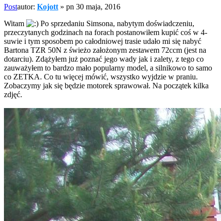
Post
autor:
Kojott
»
pn 30 maja, 2016
Witam
Po sprzedaniu Simsona, nabytym doświadczeniu,
przeczytanych godzinach na forach postanowiłem kupić coś w 4-
suwie i tym sposobem po całodniowej trasie udało mi się nabyć
Bartona TZR 50N z świeżo założonym zestawem 72ccm (jest na
dotarciu). Zdążyłem już poznać jego wady jak i zalety, z tego co
zauważyłem to bardzo mało popularny model, a silnikowo to samo
co ZETKA. Co tu więcej mówić, wszystko wyjdzie w praniu.
Zobaczymy jak się będzie motorek sprawował. Na początek kilka
zdjęć.