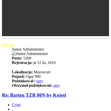
to&owo
Junior Administrator
Posty:
5369
Rejestracja:
pt 12 lis, 2010
Lokalizacja:
Mazowsze
Pojazd:
Ogar 900
Podziękował :
razy
Otrzymał podziękowań:
razy
Re: Barton TZR 80N by Kojott
Cytuj