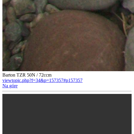
Barton TZR 50N / 72ccm
viewtopic.php?f=34&p=157357#p157357
Na górę