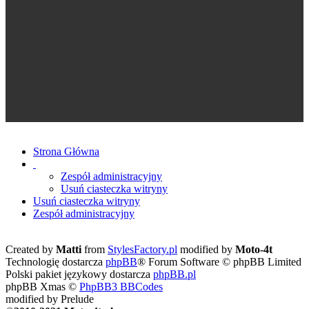
Strona Główna
Zespół administracyjny
Usuń ciasteczka witryny
Usuń ciasteczka witryny
Zespół administracyjny
Created by
Matti
from
StylesFactory.pl
modified by
Moto-4t
Technologię dostarcza
phpBB
® Forum Software © phpBB Limited
Polski pakiet językowy dostarcza
phpBB.pl
phpBB Xmas ©
PhpBB3 BBCodes
modified by Prelude