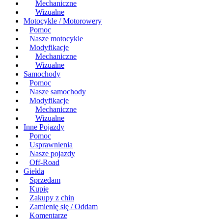
Mechaniczne
Wizualne
Motocykle / Motorowery
Pomoc
Nasze motocykle
Modyfikacje
Mechaniczne
Wizualne
Samochody
Pomoc
Nasze samochody
Modyfikacje
Mechaniczne
Wizualne
Inne Pojazdy
Pomoc
Usprawnienia
Nasze pojazdy
Off-Road
Giełda
Sprzedam
Kupię
Zakupy z chin
Zamienię się / Oddam
Komentarze