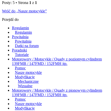
Posty: 5 • Strona
1
z
1
Wróć do „Nasze motocykle”
Przejdź do
Regulamin
Regulamin
Powitalnia
Powitalnia
Datki na forum
Poradniki
Tutoriale
Motorowery / Motocykle / Quady z poziomym cylindrem
139FMB / 147FMD / 152FMH itp.
Pomoc
Nasze motocykle
Modyfikacje
Mechaniczne
Wizualne
Motorowery / Motocykle / Quady z pionowym cylindrem
139FMB / 147FMD / 152FMH itp.
Pomoc
Nasze motocykle
Modyfikacje