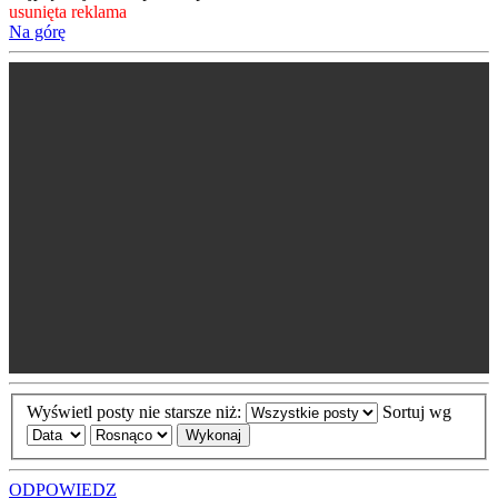
usunięta reklama
Na górę
Wyświetl posty nie starsze niż:
Sortuj wg
ODPOWIEDZ