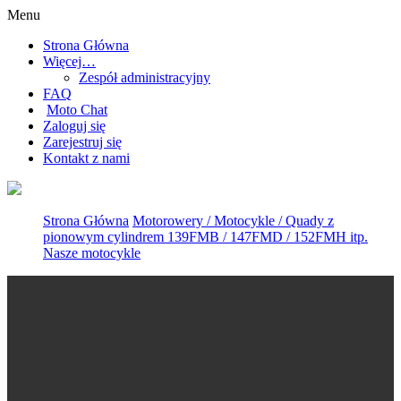
Menu
Strona Główna
Więcej…
Zespół administracyjny
FAQ
Moto Chat
Zaloguj się
Zarejestruj się
Kontakt z nami
Strona Główna
Motorowery / Motocykle / Quady z
pionowym cylindrem 139FMB / 147FMD / 152FMH itp.
Nasze motocykle