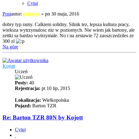
Cytuj
Post
autor:
to&owo
»
pn 30 maja, 2016
dobry typ ramy. Calkiem solidny. Silnik tez, lepsza kultura pracy,
wieksza wytrzymalosc niz w poziomych. Nie wiem jak bartony, ale
zettki sa bardzo wytrzymale. No i na zestawie 72 zaoszczedziles ze
300 zl
Na górę
Kojott
Uczeń
Posty:
40
Rejestracja:
pt 10 lip, 2015
Lokalizacja:
Wielkopolska
Pojazd:
Barton TZR
Re: Barton TZR 80N by Kojott
Cytuj