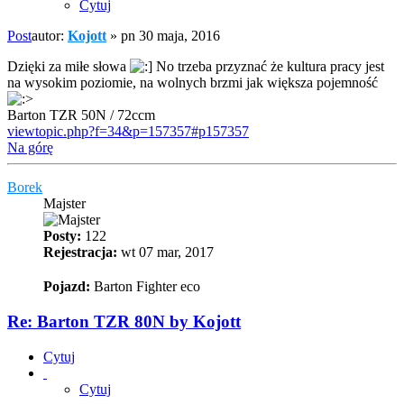
Cytuj
Post
autor:
Kojott
»
pn 30 maja, 2016
Dzięki za miłe słowa
No trzeba przyznać że kultura pracy jest
na wysokim poziomie, na wolnych brzmi jak większa pojemność
Barton TZR 50N / 72ccm
viewtopic.php?f=34&p=157357#p157357
Na górę
Borek
Majster
Posty:
122
Rejestracja:
wt 07 mar, 2017
Pojazd:
Barton Fighter eco
Re: Barton TZR 80N by Kojott
Cytuj
Cytuj