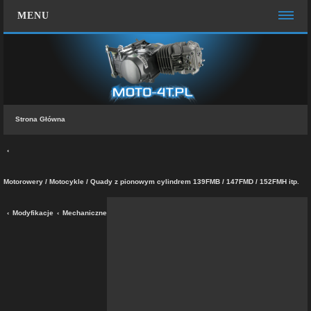
MENU
STRONA GŁÓWNA
WIĘCEJ…
Zespół administracyjny
Strona Główna
FAQ
MOTO CHAT
ZALOGUJ SIĘ
Motorowery / Motocykle / Quady z pionowym cylindrem 139FMB / 147FMD / 152FMH itp.
ZAREJESTRUJ SIĘ
Modyfikacje
Mechaniczne
KONTAKT Z NAMI