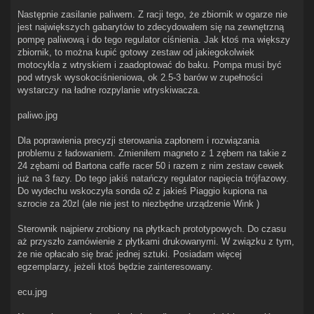
Następnie zasilanie paliwem. Z racji tego, że zbiornik w ogarze nie
jest największych gabarytów to zdecydowałem się na zewnętrzną
pompę paliwową i do tego regulator ciśnienia. Jak ktoś ma większy
zbiornik, to można kupić gotowy zestaw od jakiegokolwiek
motocykla z wtryskiem i zaadoptować do baku. Pompa musi być
pod wtrysk wysokociśnieniowa, ok 2.5-3 barów w zupełności
wystarczy na ładne rozpylanie wtryskiwacza.
paliwo.jpg
Dla poprawienia precyzji sterowania zapłonem i rozwiązania
problemu z ładowaniem. Zmieniłem magneto z 1 zębem na takie z
24 zębami od Bartona caffe racer 50 i razem z nim zestaw cewek
już na 3 fazy. Do tego jakiś natańczy regulator napięcia trójfazowy.
Do wydechu wskoczyła sonda o2 z jakieś Piaggio kupiona na
szrocie za 20zl (ale nie jest to niezbędne urządzenie Wink )
Sterownik najpierw zrobiony na płytkach prototypowych. Do czasu
aż przyszło zamówienie z płytkami drukowanymi. W związku z tym,
że nie opłacało się brać jednej sztuki. Posiadam więcej
egzemplarzy, jeżeli ktoś będzie zainteresowany.
ecu.jpg