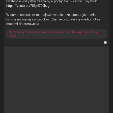
Następnie wszystko trzeba było podłączyć w całość i wystroić.
https://youtu.be/7fSp4799hzg
W sumie napisałem tak zajawkowo ale jeżeli ktoś będzie miał
ochotę na więcej szczegółów. Chętnie podzielę się wiedzą. Oraz
mapami do sterownika.
Nie masz wymaganych uprawnień, aby zobaczyć pliki załączone do tego
posta.