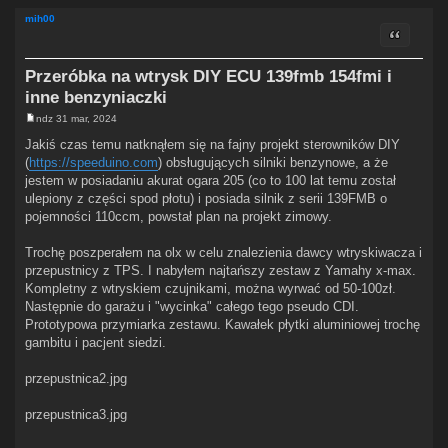
mih00
Cytuj
Przeróbka na wtrysk DIY ECU 139fmb 154fmi i
inne benzyniaczki
ndz 31 mar, 2024
P
o
Jakiś czas temu natknąłem się na fajny projekt sterowników DIY
s
(
https://speeduino.com
) obsługujących silniki benzynowe, a że
t
jestem w posiadaniu akurat ogara 205 (co to 100 lat temu został
ulepiony z części spod płotu) i posiada silnik z serii 139FMB o
pojemności 110ccm, powstał plan na projekt zimowy.
Trochę poszperałem na olx w celu znalezienia dawcy wtryskiwacza i
przepustnicy z TPS. I nabyłem najtańszy zestaw z Yamahy x-max.
Kompletny z wtryskiem czujnikami, można wyrwać od 50-100zł.
Następnie do garażu i "wycinka" całego tego pseudo CDI.
Prototypowa przymiarka zestawu. Kawałek płytki aluminiowej trochę
gambitu i pacjent siedzi.
przepustnica2.jpg
przepustnica3.jpg