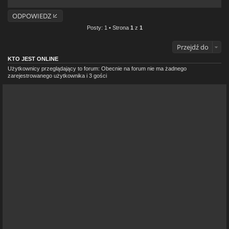
ODPOWIEDZ
Posty: 1 • Strona
1
z
1
Przejdź do
KTO JEST ONLINE
Użytkownicy przeglądający to forum: Obecnie na forum nie ma żadnego
zarejestrowanego użytkownika i 3 gości