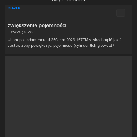
RECZEK
Cytuj
zwiększenie pojemności
czw 28 gru, 2023
P
o
witam posiadam moretti 250ccm 2023 167FMM skąd kupić jakiś
s
zestaw żeby powiększyć pojemność (cylinder tłok głowica)?
t