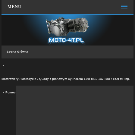
MENU
STRONA GŁÓWNA
WIĘCEJ…
Zespół administracyjny
Strona Główna
FAQ
MOTO CHAT
ZALOGUJ SIĘ
Motorowery / Motocykle / Quady z pionowym cylindrem 139FMB / 147FMD / 152FMH itp.
ZAREJESTRUJ SIĘ
Pomoc
KONTAKT Z NAMI