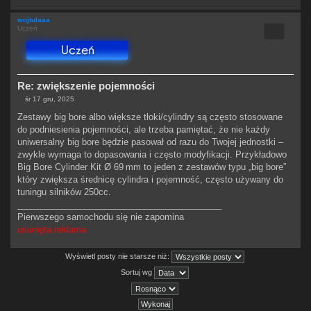
wojtulaaa
Cytuj
Uczeń
Re: zwiększenie pojemności
śr 17 gru, 2025
P
o
Zestawy big bore albo większe tłoki/cylindry są często stosowane
s
do podniesienia pojemności, ale trzeba pamiętać, że nie każdy
t
uniwersalny big bore będzie pasował od razu do Twojej jednostki –
zwykle wymaga to dopasowania i często modyfikacji. Przykładowo
Big Bore Cylinder Kit Ø 69 mm to jeden z zestawów typu „big bore”
który zwiększa średnicę cylindra i pojemność, często używany do
tuningu silników 250cc.
__________________________________________
Pierwszego samochodu się nie zapomina
usunięta reklama
Wyświetl posty nie starsze niż:
Sortuj wg