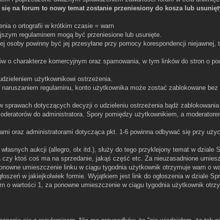
się na forum to nowy temat zostanie przeniesiony do kosza lub usunięt
nia o ortografii w krótkim czasie = warn
ejszym regulaminem mogą być przeniesione lub usunięte.
ej osoby powinny być jej przesyłane przy pomocy korespondencji niejawnej, t
ków o charakterze komercyjnym oraz spamowania, w tym linków do stron o po
udzieleniem użytkownikowi ostrzeżenia.
 naruszaniem regulaminu, konto użytkownika może zostać zablokowane bez
w sprawach dotyczących decyzji o udzieleniu ostrzeżenia bądź zablokowania
oderatorów do administratora. Spory pomiędzy użytkownikiem, a moderator
mi oraz administratorami dotycząca pkt. 1-6 powinna odbywać się przy użyc
łasnych aukcji (allegro, olx itd.), służy do tego przyklejony temat w dziale
pyta czy ktoś coś ma na sprzedanie, jakąś część etc. Za nieuzasadnione umies
ponowne umieszczenie linku w ciągu tygodnia użytkownik otrzymuje warn o wa
oszeń w jakiejkolwiek formie. Wyjątkiem jest link do ogłoszenia w dziale S
n o wartości 1, za ponowne umieszczenie w ciągu tygodnia użytkownik otrz