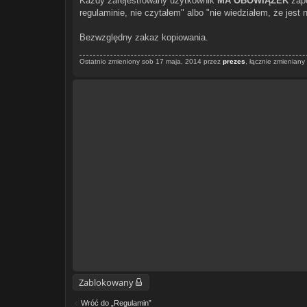
Każdy zarejestrowany użytkownik
MA OBOWIĄZEK
zapo
regulaminie, nie czytałem" albo "nie wiedziałem, że jest
Bezwzględny zakaz kopiowania.
Ostatnio zmieniony sob 17 maja, 2014 przez
prezes
, łącznie zmieniany 
Zablokowany
Wróć do „Regulamin”