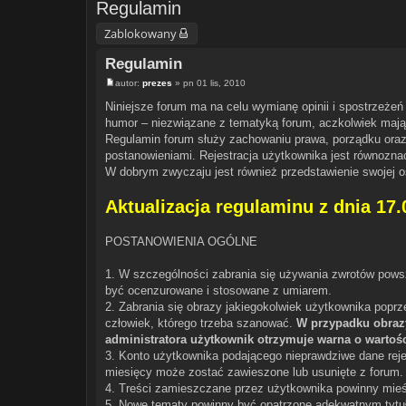
Regulamin
Zablokowany
Regulamin
autor:
prezes
»
pn 01 lis, 2010
P
o
Niniejsze forum ma na celu wymianę opinii i spostrzeże
s
humor – niezwiązane z tematyką forum, aczkolwiek mając
t
Regulamin forum służy zachowaniu prawa, porządku oraz
postanowieniami. Rejestracja użytkownika jest równozn
W dobrym zwyczaju jest również przedstawienie swojej os
Aktualizacja regulaminu z dnia 17
POSTANOWIENIA OGÓLNE
1. W szczególności zabrania się używania zwrotów pows
być ocenzurowane i stosowane z umiarem.
2. Zabrania się obrazy jakiegokolwiek użytkownika popr
człowiek, którego trzeba szanować.
W przypadku obrazy
administratora użytkownik otrzymuje warna o wartośc
3. Konto użytkownika podającego nieprawdziwe dane reje
miesięcy może zostać zawieszone lub usunięte z forum.
4. Treści zamieszczane przez użytkownika powinny mieśc
5. Nowe tematy powinny być opatrzone adekwatnym tytu