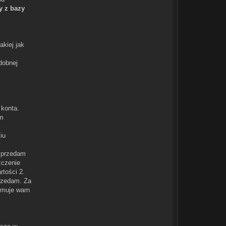
y z bazy
akiej jak
dobnej
 konta.
em
iu
 Sprzedam
zczenie
rtości 2.
przedam. Za
ymuje warn