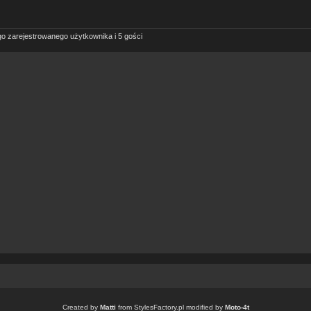
o zarejestrowanego użytkownika i 5 gości
Created by
Matti
from
StylesFactory.pl
modified by
Moto-4t