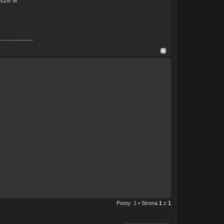
isze w
Posty: 1 • Strona
1
z
1