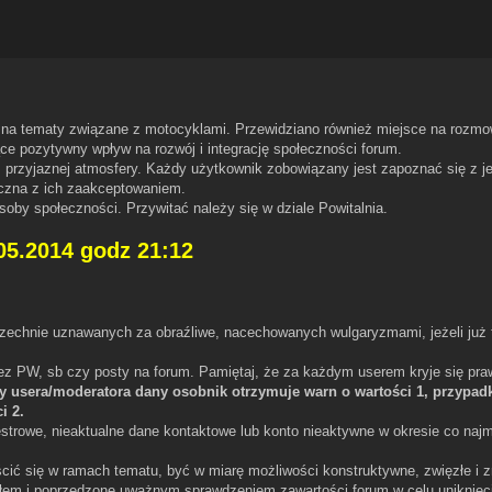
ń na tematy związane z motocyklami. Przewidziano również miejsce na rozmo
e pozytywny wpływ na rozwój i integrację społeczności forum.
 przyjaznej atmosfery. Każdy użytkownik zobowiązany jest zapoznać się z j
aczna z ich zaakceptowaniem.
oby społeczności. Przywitać należy się w dziale Powitalnia.
.05.2014 godz 21:12
zechnie uznawanych za obraźliwe, nacechowanych wulgaryzmami, jeżeli już
zez PW, sb czy posty na forum. Pamiętaj, że za każdym userem kryje się pr
 usera/moderatora dany osobnik otrzymuje warn o wartości 1, przypad
i 2.
strowe, nieaktualne dane kontaktowe lub konto nieaktywne w okresie co najm
ić się w ramach tematu, być w miarę możliwości konstruktywne, zwięzłe i z
łem i poprzedzone uważnym sprawdzeniem zawartości forum w celu uniknięc