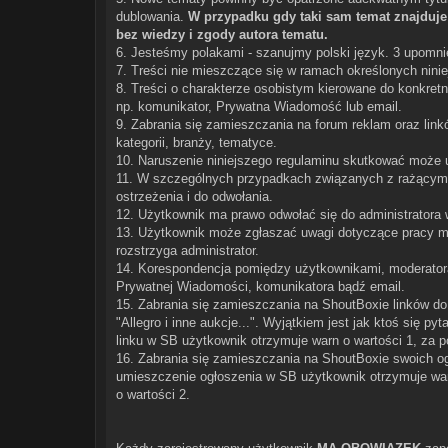
dublowania.
W przypadku gdy taki sam temat znajduje 
bez wiedzy i zgody autora tematu.
6. Jesteśmy polakami - szanujmy polski język. 3 upomnie
7. Treści nie mieszczące się w ramach określonych nini
8. Treści o charakterze osobistym kierowane do konkretn
np. komunikator, Prywatna Wiadomość lub email.
9. Zabrania się zamieszczania na forum reklam oraz lin
kategorii, branży, tematyce.
10. Naruszenie niniejszego regulaminu skutkować może 
11. W szczególnych przypadkach związanych z rażącym
ostrzeżenia i do odwołania.
12. Użytkownik ma prawo odwołać się do administratora 
13. Użytkownik może zgłaszać uwagi dotyczące pracy m
rozstrzyga administrator.
14. Korespondencja pomiędzy użytkownikami, moderatora
Prywatnej Wiadomości, komunikatora bądź email.
15. Zabrania się zamieszczania na ShoutBoxie linków do w
"Allegro i inne aukcje...". Wyjątkiem jest jak ktoś się 
linku w SB użytkownik otrzymuje warn o wartości 1, za 
16. Zabrania się zamieszczania na ShoutBoxie swoich ogł
umieszczenie ogłoszenia w SB użytkownik otrzymuje war
o wartości 2.