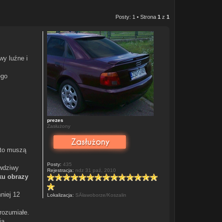
Posty: 1 • Strona
1
z
1
wy luźne i
ego
prezes
Zasłużony
 to muszą
Posty:
435
awdziwy
Rejestracja:
ndz 31 paź, 2010
ku obrazy
niej 12
Lokalizacja:
SÂławoborze/Koszalin
rozumiałe.
ia