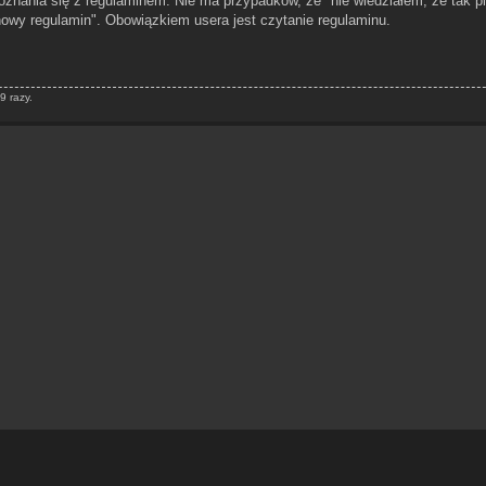
znania się z regulaminem. Nie ma przypadków, że "nie wiedziałem, że tak p
 nowy regulamin". Obowiązkiem usera jest czytanie regulaminu.
9 razy.