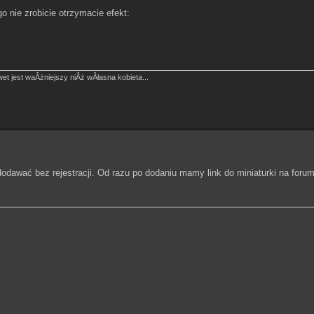
 nie zrobicie otrzymacie efekt:
et jest waÂżniejszy niÂż wÂłasna kobieta...
 dodawać bez rejestracji. Od razu po dodaniu mamy link do miniaturki na forum