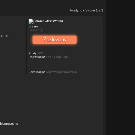
Posty: 6 • Strona
1
z
1
prezes
Zasłużony
 mieli
Posty:
435
Rejestracja:
ndz 31 paź, 2010
Lokalizacja:
SÂławoborze/Koszalin
liknięciu w