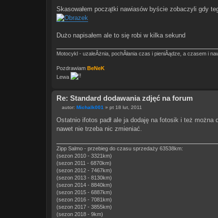
Skasowałem początki nawiasów byście zobaczyli gdy tego
Dużo napisałem ale to się robi w kilka sekund
Motocykl - uzaleÂżnia, pochÂłania czas i pieniÂądze, a czasem i naw
Pozdrawiam
BeNeK
Lewa
Re: Standard dodawania zdjęć na forum
autor:
Michalk001
»
pt 18 lut, 2011
P
o
Ostatnio ifotos padł ale ja dodaję na fotosik i też można
s
nawet nie trzeba nic zmieniać.
t
Zipp Salmo - przebieg do czasu sprzedaży 63538km:
(sezon 2010 - 3321km)
(sezon 2011 - 6870km)
(sezon 2012 - 7467km)
(sezon 2013 - 8130km)
(sezon 2014 - 8840km)
(sezon 2015 - 6887km)
(sezon 2016 - 7081km)
(sezon 2017 - 3855km)
(sezon 2018 - 9km)