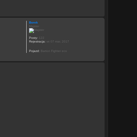
Borek
Majster
Posty:
122
Rejestracja:
wt 07 mar, 2017
Pojazd:
Barton Fighter eco