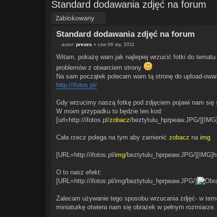
Standard dodawania zdjęć na forum
Zablokowany
Standard dodawania zdjęć na forum
autor:
prezes
»
czw 06 sty, 2011
P
o
Witam, pokażę wam jak najlepiej wrzucić fotki do tematu
s
t
problemów z otwarciem strony
Na sam początek polecam wam tą stronę do upload-owan
http://ifotos.pl/
Gdy wrzucimy naszą fotkę pod zdjęciem pojawi nam się
W moim przypadku to będzie ten kod:
[url=http://ifotos.pl/
zobacz
/beztytulu_hprpeaw.JPG/][IMG]
Cała rzecz polega na tym aby zamienić
zobacz
na
img
[URL=http://ifotos.pl/
img
/beztytulu_hprpeaw.JPG/][IMG]ht
O to nasz efekt:
[URL=http://ifotos.pl/img/beztytulu_hprpeaw.JPG/]
Zalecam używanie tego sposobu wrzucania zdjęć- w temacie
miniaturkę otwiera nam się obrazek w pełnym rozmiarze.