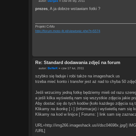
autor:
Dargas
»
czw 06 sty, 2011
P
o
prezes
, A ja dobrze wstawiam fotki ?
s
t
Projekt CrMo
http://forum.moto-4t.pl/viewtopic.php?t=5574
Re: Standard dodawania zdjęć na forum
autor:
BeNeK
»
czw 17 lut, 2011
P
o
szybko się ładuje i robi także na imageshack.us
s
trzeba mieć konto i transfer jest aż nad to chyba 50 zdj
t
Jeśli wrzucimy jedną fotkę będziemy mieli od razu szer
a jeśli kilka wyświetlą nam się wszystkie zdjęcia jakie p
Aby dostać się do tych kodów (koło każdego zdjęcia są tak
Klikamy na ikonkę [ i ] (informacje) i wyświetlą nam się 
Klikamy na kod w linijce [ Forums: ] link sam się zaznac
URL=http://img266.imageshack.us/i/dsc04698x.jpg/] IMG
/URL]