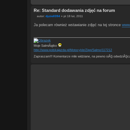
Re: Standard dodawania zdjęć na forum
autor:
dyzio0394
»
pt 18 lut, 2011
P
o
Ja polecam również wstawianie zdjęć na tej stronce
www.
s
t
Moje SalmiÂątko
http://www.polskajazda.pl/Motocykle/Zipp/Salmo/117212
Zapraszam!!! Komentarze mile widziane, na pewno siĂŞ odwdziĂŞ