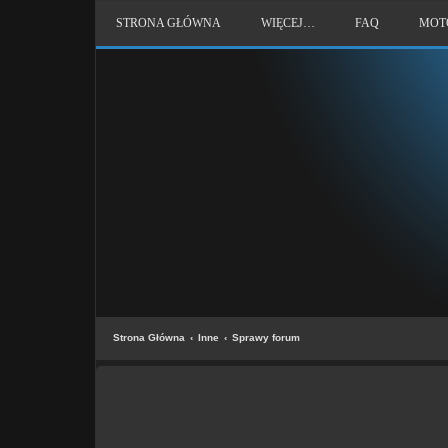
STRONA GŁÓWNA
WIĘCEJ…
FAQ
MOT
Strona Główna
Inne
Sprawy forum