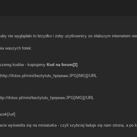
 aby nie wyglądało to brzydko i żeby użytkownicy ze słabszym internetem nie
ia waszych fotek:
 szereg kodów - kopiujemy
Kod na forum[2]
http://ifotos.pl/mini/beztytulu_hprpeaw.JPG[IMG][/URL
tp://ifotos.pl/mini/beztytulu_hprpeaw.JPG[IMG][/URL
[/url]
 wyświetla się na miniaturka - czyli szybciej ładuje się nam strona, a po k