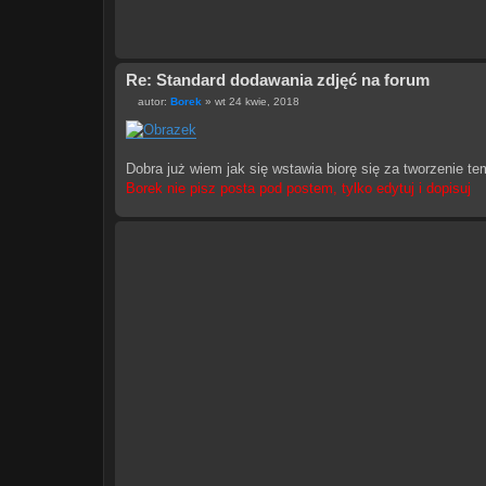
Re: Standard dodawania zdjęć na forum
autor:
Borek
»
wt 24 kwie, 2018
P
o
s
t
Dobra już wiem jak się wstawia biorę się za tworzenie te
Borek nie pisz posta pod postem, tylko edytuj i dopisuj