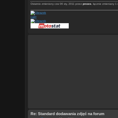
Ostatnio zmieniony czw 06 sty, 2011 przez
prezes
, łącznie zmieniany 1 
сайт
Re: Standard dodawania zdjęć na forum