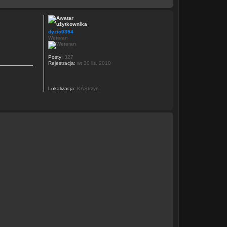
dyzio0394
Weteran
Posty:
327
Rejestracja:
wt 30 lis, 2010
Lokalizacja:
KĂŞtrzyn