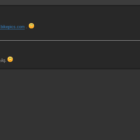
bikepics.com
.
czĂŞ.