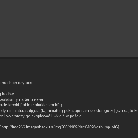
ęć na dzień czy coś
eg kodów
rzesłaliśmy na ten serwer
ie kropki [takie malutkie ikonki] )
kody i miniatura zdjęcia (tą miniaturą pokazuje nam do którego zdjęcia są te k
zy i wystarczy go skopiować i wkleić w poście
]http://img266.imageshack.us/img266/4489/dsc04698x.th.jpg/IMG]