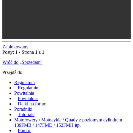
Zablokowany
Posty: 1 • Strona
1
z
1
Wróć do „Sprzedam”
Przejdź do
Regulamin
Regulamin
Powitalnia
Powitalnia
Datki na forum
Poradniki
Tutoriale
Motorowery / Motocykle / Quady z poziomym cylindrem
139FMB / 147FMD / 152FMH itp.
Pomoc