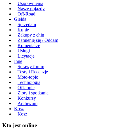
Usprawnienia
Nasze pojazdy
Off-Road
Giełda
Sprzedam
Kupię
Zakupy z chin
Zamienię się / Oddam
Komentarze
Usługi
Licytacje
Inne
Sprawy forum
Testy i Recenzje
Moto-topic
Technologia
Off-topic
Zloty i spotkania
Konkursy
Archiwum
Kosz
Kosz
Kto jest online