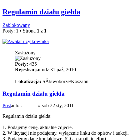
Regulamin działu giełda
Zablokowany
Posty: 1 • Strona
1
z
1
prezes
Zasłużony
Posty:
435
Rejestracja:
ndz 31 paź, 2010
Lokalizacja:
SÂławoborze/Koszalin
Regulamin działu giełda
Post
autor:
prezes
»
sob 22 sty, 2011
Regulamin działu giełda:
1. Podajemy cenę, aktualne zdjęcie.
2. W licytacji nie podajemy, wyłącznie linku do opisów i aukcji.
3. Podajemy dane kontaktowe, (GG, e-mail, telefon)