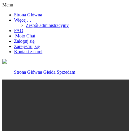
Menu
Strona Główna
Więcej…
Zespół administracyjny
FAQ
Moto Chat
Zaloguj się
Zarejestruj się
Kontakt z nami
Strona Główna
Giełda
Sprzedam