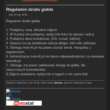
Regulamin działu giełda
sob 22 sty, 2011
P
o
Regulamin działu giełda:
s
t
1. Podajemy cenę, aktualne zdjęcie.
2. W licytacji nie podajemy, wyłącznie linku do opisów i aukcji.
3. Podajemy dane kontaktowe, (GG, e-mail, telefon)
4. Dopuszcza się dodatkowo aukcja allegro, linki mile widziane.
5. Obsługa moto-4t.pl ma prawo usunąć temat, niezgodny z
regulaminem.
6. Administracja moto-4t.pl nie bierze odpowiedzialności za nieudane
transakcje.
7. Obsługa, ma prawo zablokować dostęp do giełdy, dla
nieuczciwych kontrahentów.
8.Zdjęcia wstawiamy wyłącznie w tagach a nie same linki.
Ostatnio zmieniony czw 19 lip, 2012 przez
prezes
, łącznie zmieniany 2 razy.
сайт