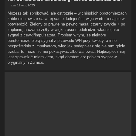
czw 11 wrz, 2025
P
o
Możesz tak spróbować, ale ostrożnie – w chińskich obrotomierzach
s
kable nie zawsze są w tej samej kolejności, więc warto to najpierw
t
potwierdzić. Zielony to prawie na pewno masa, czarny zwykle + po
zapłonie, a czarno-żółty w większości modeli idzie właśnie jako
sygnał z cewki/impulsatora. Problem w tym, że niektóre
obrotomierze biorą sygnał z przewodu WN przy świecy, a inne
bezpośrednio z impulsatora, więc jak podepniesz się nie tam gdzie
trzeba, to może nic nie pokazywać albo wariować. Najbezpieczniej
jest sprawdzić miernikiem, skąd obrotomierz pobiera sygnał w
oryginalnym Zumico.