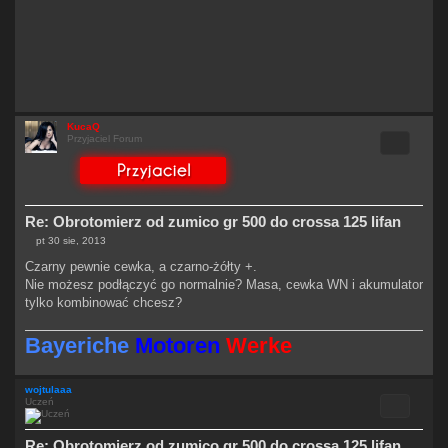
KucaQ
Cytuj
Przyjaciel Forum
Re: Obrotomierz od zumico gr 500 do crossa 125 lifan
pt 30 sie, 2013
P
o
Czarny pewnie cewka, a czarno-żółty +.
s
Nie możesz podłączyć go normalnie? Masa, cewka WN i akumulator
t
tylko kombinować chcesz?
Bayeriche
Motoren
Werke
wojtulaaa
Cytuj
Uczeń
Re: Obrotomierz od zumico gr 500 do crossa 125 lifan