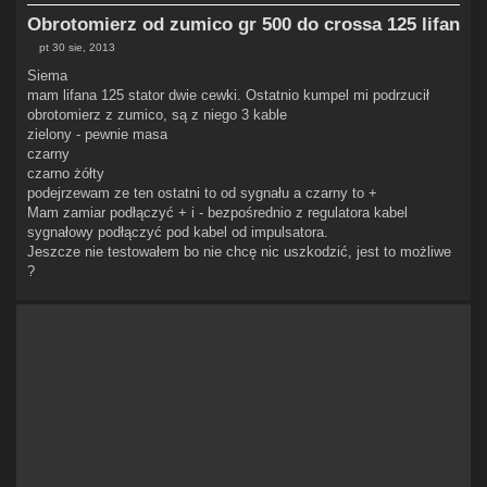
Obrotomierz od zumico gr 500 do crossa 125 lifan
pt 30 sie, 2013
P
o
Siema
s
mam lifana 125 stator dwie cewki. Ostatnio kumpel mi podrzucił
t
obrotomierz z zumico, są z niego 3 kable
zielony - pewnie masa
czarny
czarno żółty
podejrzewam ze ten ostatni to od sygnału a czarny to +
Mam zamiar podłączyć + i - bezpośrednio z regulatora kabel
sygnałowy podłączyć pod kabel od impulsatora.
Jeszcze nie testowałem bo nie chcę nic uszkodzić, jest to możliwe
?