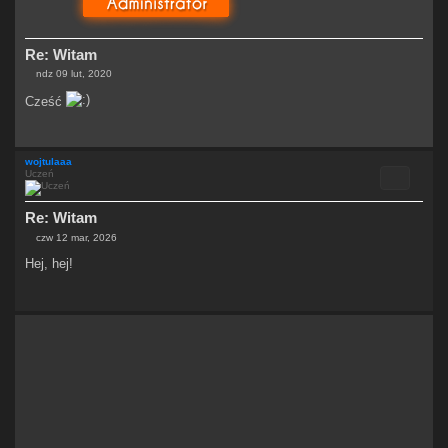
Re: Witam
ndz 09 lut, 2020
P
o
Cześć
s
t
wojtulaaa
Cytuj
Uczeń
Re: Witam
czw 12 mar, 2026
P
o
Hej, hej!
s
t