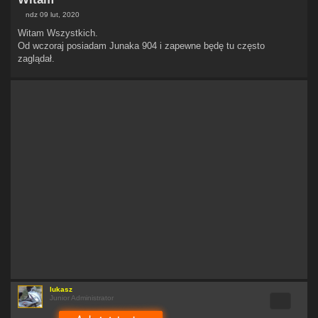
ndz 09 lut, 2020
P
o
Witam Wszystkich.
s
Od wczoraj posiadam Junaka 904 i zapewne będę tu często
t
zaglądał.
lukasz
Cytuj
Junior Administrator