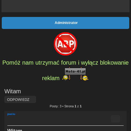
Administrator
Pomóż nam utrzymać forum i wyłącz blokowanie
reklam
Witam
ODPOWIEDZ
Posty: 3 • Strona
1
z
1
puciu
Cytuj
Witam