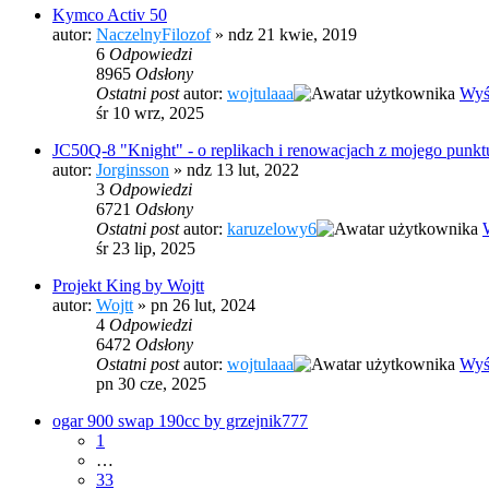
Kymco Activ 50
autor:
NaczelnyFilozof
» ndz 21 kwie, 2019
6
Odpowiedzi
8965
Odsłony
Ostatni post
autor:
wojtulaaa
Wyś
śr 10 wrz, 2025
JC50Q-8 "Knight" - o replikach i renowacjach z mojego punkt
autor:
Jorginsson
» ndz 13 lut, 2022
3
Odpowiedzi
6721
Odsłony
Ostatni post
autor:
karuzelowy6
śr 23 lip, 2025
Projekt King by Wojtt
autor:
Wojtt
» pn 26 lut, 2024
4
Odpowiedzi
6472
Odsłony
Ostatni post
autor:
wojtulaaa
Wyś
pn 30 cze, 2025
ogar 900 swap 190cc by grzejnik777
1
…
33