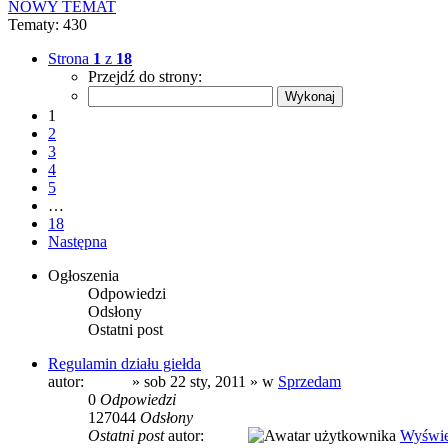
NOWY TEMAT
Tematy: 430
Strona
1
z
18
Przejdź do strony:
1
2
3
4
5
…
18
Następna
Ogłoszenia
Odpowiedzi
Odsłony
Ostatni post
Regulamin działu giełda
autor:
prezes
» sob 22 sty, 2011 » w
Sprzedam
0
Odpowiedzi
127044
Odsłony
Ostatni post
autor:
prezes
Wyświe