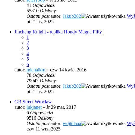
41
Odpowiedzi
55810
Odsłony
Ostatni post
autor:
Jakub202
Wyś
pt 21 lis, 2025
Jincheng Knight - replika Hondy Magna Fifty
1
2
3
4
5
6
autor:
michalkm
» czw 14 kwie, 2016
78
Odpowiedzi
79047
Odsłony
Ostatni post
autor:
Jakub202
Wyś
pt 21 lis, 2025
GB Street Wrocław
autor:
lukjanet
» śr 29 mar, 2017
6
Odpowiedzi
9516
Odsłony
Ostatni post
autor:
wojtulaaa
Wyś
czw 11 wrz, 2025