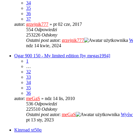
34
35
36
37
autor:
grzejnik777
» pt 02 cze, 2017
554
Odpowiedzi
253226
Odsłony
Ostatni post
autor:
grzejnik777
W
ndz 14 kwie, 2024
Ogar 900 150 - My limited edition [by megas1994]
1
…
32
33
34
35
36
autor:
meGaS
» ndz 14 lis, 2010
536
Odpowiedzi
225510
Odsłony
Ostatni post
autor:
meGaS
Wyświ
pt 13 sty, 2023
Kinroad xt50q