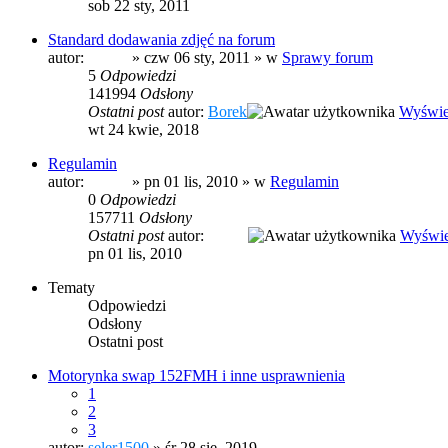
sob 22 sty, 2011
Standard dodawania zdjęć na forum
autor:
prezes
» czw 06 sty, 2011 » w
Sprawy forum
5
Odpowiedzi
141994
Odsłony
Ostatni post
autor:
Borek
Wyświet
wt 24 kwie, 2018
Regulamin
autor:
prezes
» pn 01 lis, 2010 » w
Regulamin
0
Odpowiedzi
157711
Odsłony
Ostatni post
autor:
prezes
Wyświe
pn 01 lis, 2010
Tematy
Odpowiedzi
Odsłony
Ostatni post
Motorynka swap 152FMH i inne usprawnienia
1
2
3
autor:
seler1500
» śr 28 sie, 2019