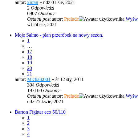
autor:
xirtan
» ndz 01 sie, 2021
2
Odpowiedzi
6907
Odsłony
Ostatni post
autor:
Prelude
Wyświ
wt 24 sie, 2021
Moje Salmo - plan przeróbek na nowy sezon.
1
…
17
18
19
20
21
autor:
Michalk001
» śr 12 sty, 2011
304
Odpowiedzi
197160
Odsłony
Ostatni post
autor:
Prelude
Wyświ
ndz 25 kwie, 2021
Barton Fighter eco 50/110
1
2
3
4