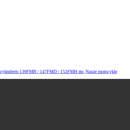
 cylindrem 139FMB / 147FMD / 152FMH itp.
Nasze motocykle