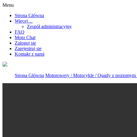
Menu
Strona Główna
Więcej…
Zespół administracyjny
FAQ
Moto Chat
Zaloguj się
Zarejestruj się
Kontakt z nami
Strona Główna
Motorowery / Motocykle / Quady z poziomym