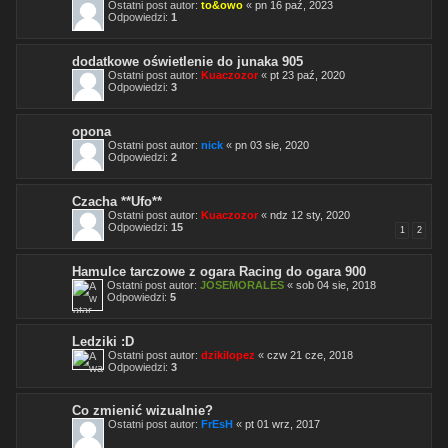
Ostatni post autor:
to&owo
«
pn 16 paź, 2023
Odpowiedzi:
1
dodatkowe oświetlenie do junaka 905
Ostatni post autor:
Kuaczozor
«
pt 23 paź, 2020
Odpowiedzi:
3
opona
Ostatni post autor:
nick
«
pn 03 sie, 2020
Odpowiedzi:
2
Czacha **Ufo**
Ostatni post autor:
Kuaczozor
«
ndz 12 sty, 2020
Odpowiedzi:
15
1
2
Hamulce tarczowe z ogara Racing do ogara 900
Ostatni post autor:
JOSEMORALES
«
sob 04 sie, 2018
Odpowiedzi:
5
Ledziki :D
Ostatni post autor:
dzikilopez
«
czw 21 cze, 2018
Odpowiedzi:
3
Co zmienić wizualnie?
Ostatni post autor:
FrEsH
«
pt 01 wrz, 2017