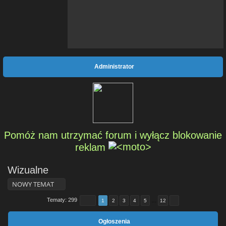
Administrator
Pomóż nam utrzymać forum i wyłącz blokowanie
reklam
Wizualne
NOWY TEMAT
Tematy: 299
1
2
3
4
5
…
12
Ogłoszenia