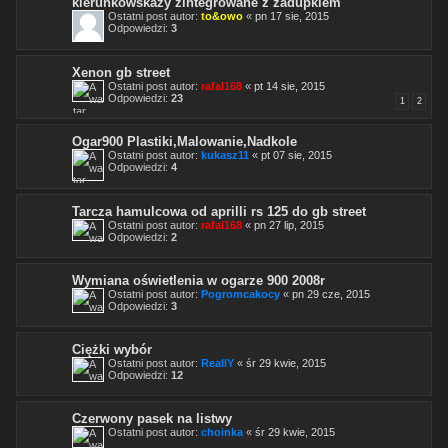
kierunkowskazy zintegrowane z zadupkiem
Ostatni post autor:
to&owo
«
pn 17 sie, 2015
Odpowiedzi:
3
Xenon gb street
Ostatni post autor:
rafal168
«
pt 14 sie, 2015
Odpowiedzi:
23
1
2
Ogar900 Plastiki,Malowanie,Nadkole
Ostatni post autor:
kukasz11
«
pt 07 sie, 2015
Odpowiedzi:
4
Tarcza hamulcowa od aprilli rs 125 do gb street
Ostatni post autor:
rafal168
«
pn 27 lip, 2015
Odpowiedzi:
2
Wymiana oświetlenia w ogarze 900 2008r
Ostatni post autor:
Pogromcakocy
«
pn 29 cze, 2015
Odpowiedzi:
3
Ciężki wybór
Ostatni post autor:
ReallY
«
śr 29 kwie, 2015
Odpowiedzi:
12
Czerwony pasek na listwy
Ostatni post autor:
choinka
«
śr 29 kwie, 2015