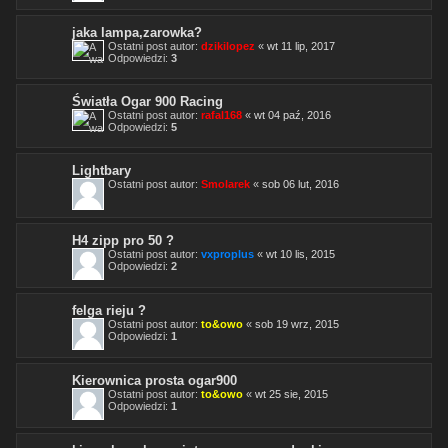
jaka lampa,zarowka?
Ostatni post autor:
dzikilopez
«
wt 11 lip, 2017
Odpowiedzi:
3
Światła Ogar 900 Racing
Ostatni post autor:
rafal168
«
wt 04 paź, 2016
Odpowiedzi:
5
Lightbary
Ostatni post autor:
Smolarek
«
sob 06 lut, 2016
H4 zipp pro 50 ?
Ostatni post autor:
vxproplus
«
wt 10 lis, 2015
Odpowiedzi:
2
felga rieju ?
Ostatni post autor:
to&owo
«
sob 19 wrz, 2015
Odpowiedzi:
1
Kierownica prosta ogar900
Ostatni post autor:
to&owo
«
wt 25 sie, 2015
Odpowiedzi:
1