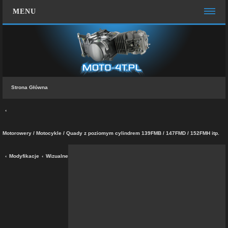
MENU
STRONA GŁÓWNA
WIĘCEJ…
Zespół administracyjny
Strona Główna
FAQ
MOTO CHAT
ZALOGUJ SIĘ
Motorowery / Motocykle / Quady z poziomym cylindrem 139FMB / 147FMD / 152FMH itp.
ZAREJESTRUJ SIĘ
Modyfikacje
Wizualne
KONTAKT Z NAMI