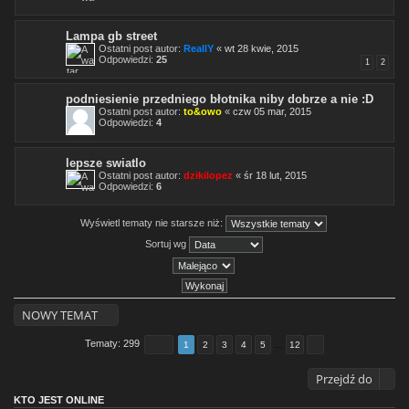
Lampa gb street
Ostatni post autor:
ReallY
«
wt 28 kwie, 2015
Odpowiedzi:
25
1
2
podniesienie przedniego błotnika niby dobrze a nie :D
Ostatni post autor:
to&owo
«
czw 05 mar, 2015
Odpowiedzi:
4
lepsze swiatlo
Ostatni post autor:
dzikilopez
«
śr 18 lut, 2015
Odpowiedzi:
6
Wyświetl tematy nie starsze niż:
Sortuj wg
NOWY TEMAT
Tematy: 299
1
2
3
4
5
…
12
Przejdź do
KTO JEST ONLINE