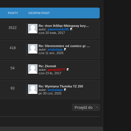
POSTY
OSTATNI POST
Re: rhon lh50qt-9/kingway koy…
3522
autor:
pawelswdn95
W
czw 20 kwie, 2017
y
ś
w
Re: Obrotomierz od zumico gr …
i
418
autor:
wojtulaaa
e
W
czw 11 wrz, 2025
t
y
l
ś
n
w
a
Re: Złomek
i
j
54
autor:
grzejnik777
e
n
W
czw 23 lis, 2017
t
o
y
l
w
ś
n
s
w
a
z
Re: Wymiana Tłumika YZ 250
i
j
93
y
autor:
wojtulaaa
e
n
p
W
pn 30 cze, 2025
t
o
o
y
l
w
s
ś
n
s
t
w
a
z
Przejdź do
i
j
y
e
n
p
t
o
o
l
w
s
n
s
t
a
z
j
y