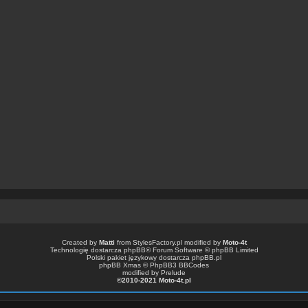
Created by
Matti
from
StylesFactory.pl
modified by
Moto-4t
Technologię dostarcza
phpBB
® Forum Software © phpBB Limited
Polski pakiet językowy dostarcza
phpBB.pl
phpBB Xmas ©
PhpBB3 BBCodes
modified by Prelude
©2010-2021 Moto-4t.pl