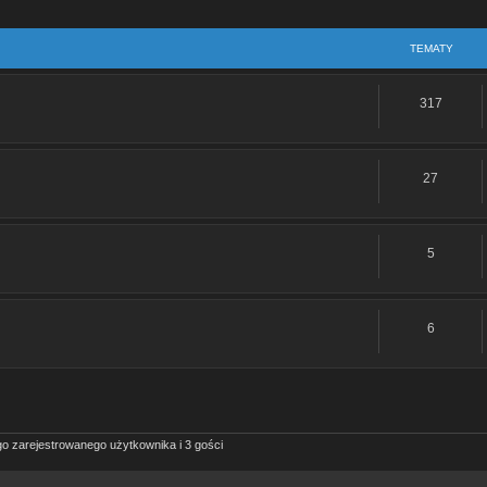
TEMATY
317
27
5
6
o zarejestrowanego użytkownika i 3 gości