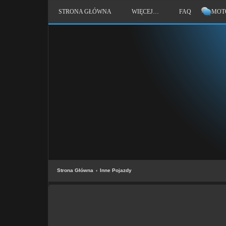
STRONA GŁÓWNA
WIĘCEJ…
FAQ
MOT
Strona Główna
Inne Pojazdy