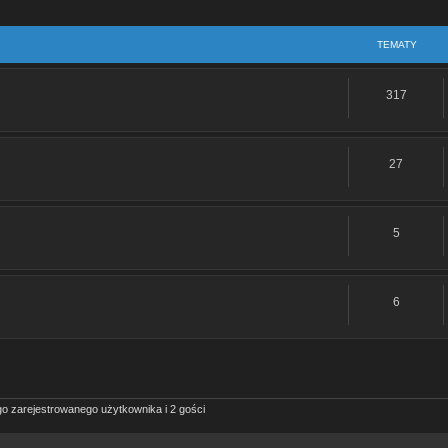
TEMATY
317
27
5
6
o zarejestrowanego użytkownika i 2 gości