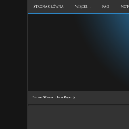
STRONA GŁÓWNA
WIĘCEJ…
FAQ
MOT
Strona Główna
Inne Pojazdy