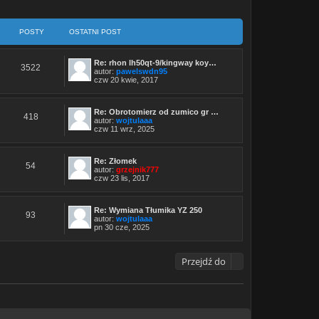
POSTY
OSTATNI POST
Re: rhon lh50qt-9/kingway koy…
3522
autor:
pawelswdn95
W
czw 20 kwie, 2017
y
ś
w
Re: Obrotomierz od zumico gr …
i
418
autor:
wojtulaaa
e
W
czw 11 wrz, 2025
t
y
l
ś
n
w
a
Re: Złomek
i
j
54
autor:
grzejnik777
e
n
W
czw 23 lis, 2017
t
o
y
l
w
ś
n
s
w
a
z
Re: Wymiana Tłumika YZ 250
i
j
93
y
autor:
wojtulaaa
e
n
p
W
pn 30 cze, 2025
t
o
o
y
l
w
s
ś
n
s
t
w
a
z
Przejdź do
i
j
y
e
n
p
t
o
o
l
w
s
n
s
t
a
z
j
y