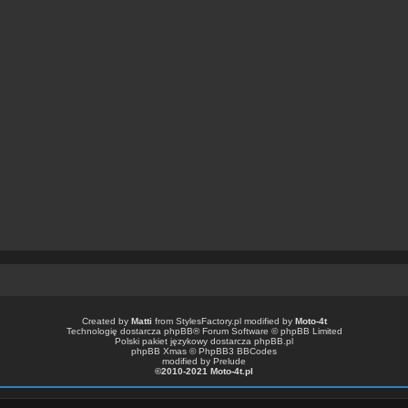
Created by
Matti
from
StylesFactory.pl
modified by
Moto-4t
Technologię dostarcza
phpBB
® Forum Software © phpBB Limited
Polski pakiet językowy dostarcza
phpBB.pl
phpBB Xmas ©
PhpBB3 BBCodes
modified by Prelude
©2010-2021 Moto-4t.pl