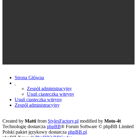
Strona Główna
Zespół administracyjny
Usuń ciasteczka witryny
Usuń ciasteczka witryny
Zespół administracyjny
Created by
Matti
from
StylesFactory.pl
modified by
Moto-4t
Technologię dostarcza
phpBB
® Forum Software © phpBB Limited
Polski pakiet językowy dostarcza
phpBB.pl