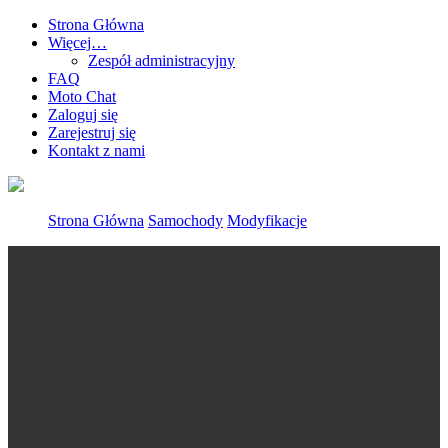
Strona Główna
Więcej…
Zespół administracyjny
FAQ
Moto Chat
Zaloguj się
Zarejestruj się
Kontakt z nami
Strona Główna
Samochody
Modyfikacje