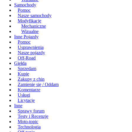
Samochody
Pomoc
Nasze samochody
Modyfikacje
Mechaniczne
Wizualne
Inne Pojazdy
Pomoc
Usprawnienia
Nasze pojazdy
Off-Road
Giełda
Sprzedam
Kupię
Zakupy z chin
Zamienię się / Oddam
Komentarze
Usługi
Licytacje
Inne
Sprawy forum
Testy i Recenzje
Moto-topic
Technologia