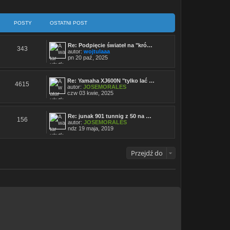
POSTY
OSTATNI POST
Re: Podpięcie świateł na "kró…
343
autor:
wojtulaaa
W
pn 20 paź, 2025
y
ś
w
Re: Yamaha XJ600N "tylko lać …
i
4615
autor:
JOSEMORALES
e
W
czw 03 kwie, 2025
t
y
l
ś
n
w
a
Re: junak 901 tunnig z 50 na …
i
j
156
autor:
JOSEMORALES
e
n
W
ndz 19 maja, 2019
t
o
y
l
w
ś
n
s
w
a
z
Przejdź do
i
j
y
e
n
p
t
o
o
l
w
s
n
s
t
a
z
j
y
n
p
o
o
w
s
s
t
z
y