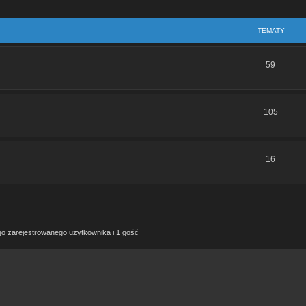
TEMATY
59
105
16
go zarejestrowanego użytkownika i 1 gość