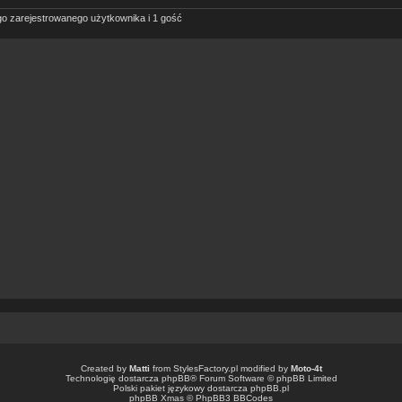
go zarejestrowanego użytkownika i 1 gość
Created by
Matti
from
StylesFactory.pl
modified by
Moto-4t
Technologię dostarcza
phpBB
® Forum Software © phpBB Limited
Polski pakiet językowy dostarcza
phpBB.pl
phpBB Xmas ©
PhpBB3 BBCodes