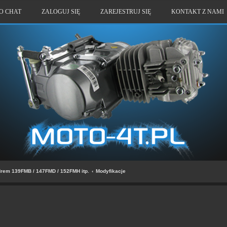
O CHAT
ZALOGUJ SIĘ
ZAREJESTRUJ SIĘ
KONTAKT Z NAMI
drem 139FMB / 147FMD / 152FMH itp.
Modyfikacje