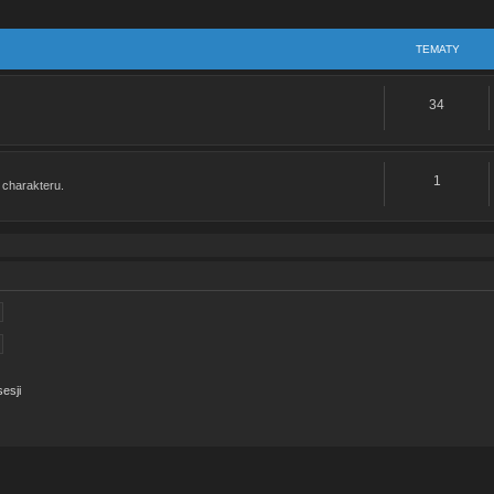
TEMATY
34
1
 charakteru.
esji