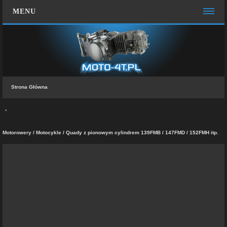
MENU
STRONA GŁÓWNA
WIĘCEJ…
Zespół administracyjny
Strona Główna
FAQ
MOTO CHAT
ZALOGUJ SIĘ
Motorowery / Motocykle / Quady z pionowym cylindrem 139FMB / 147FMD / 152FMH itp.
ZAREJESTRUJ SIĘ
KONTAKT Z NAMI