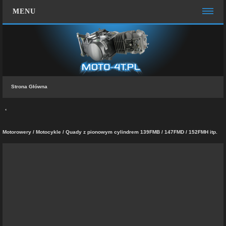
MENU
STRONA GŁÓWNA
WIĘCEJ…
Zespół administracyjny
Strona Główna
FAQ
MOTO CHAT
ZALOGUJ SIĘ
Motorowery / Motocykle / Quady z pionowym cylindrem 139FMB / 147FMD / 152FMH itp.
ZAREJESTRUJ SIĘ
KONTAKT Z NAMI