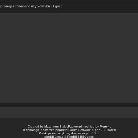
go zarejestrowanego użytkownika i 1 gość
Created by
Matti
from
StylesFactory.pl
modified by
Moto-4t
Technologię dostarcza
phpBB
® Forum Software © phpBB Limited
Polski pakiet językowy dostarcza
phpBB.pl
phpBB Xmas ©
PhpBB3 BBCodes