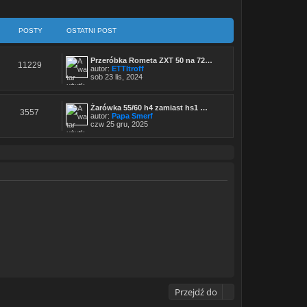
POSTY
OSTATNI POST
Przeróbka Rometa ZXT 50 na 72…
11229
autor:
ETTItroff
W
sob 23 lis, 2024
y
ś
w
Żarówka 55/60 h4 zamiast hs1 …
i
3557
autor:
Papa Smerf
e
W
czw 25 gru, 2025
t
y
l
ś
n
w
a
i
j
e
n
t
o
l
w
n
s
a
z
j
y
n
p
o
o
w
s
s
t
z
y
p
o
s
t
Przejdź do