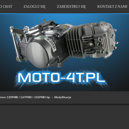
O CHAT
ZALOGUJ SIĘ
ZAREJESTRUJ SIĘ
KONTAKT Z NAMI
drem 139FMB / 147FMD / 152FMH itp.
Modyfikacje