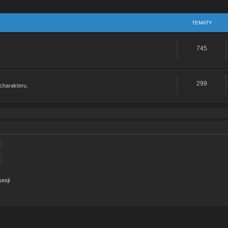
TEMATY
745
299
charakteru.
esji