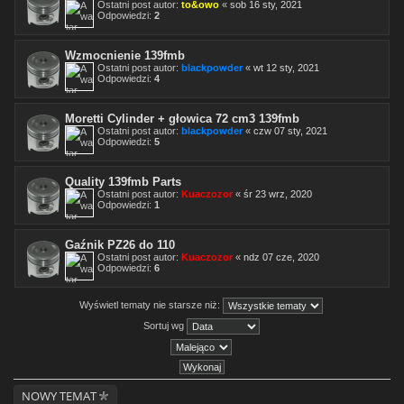
Ostatni post autor:
to&owo
«
sob 16 sty, 2021
Odpowiedzi:
2
Wzmocnienie 139fmb
Ostatni post autor:
blackpowder
«
wt 12 sty, 2021
Odpowiedzi:
4
Moretti Cylinder + głowica 72 cm3 139fmb
Ostatni post autor:
blackpowder
«
czw 07 sty, 2021
Odpowiedzi:
5
Quality 139fmb Parts
Ostatni post autor:
Kuaczozor
«
śr 23 wrz, 2020
Odpowiedzi:
1
Gaźnik PZ26 do 110
Ostatni post autor:
Kuaczozor
«
ndz 07 cze, 2020
Odpowiedzi:
6
Wyświetl tematy nie starsze niż:
Sortuj wg
NOWY TEMAT