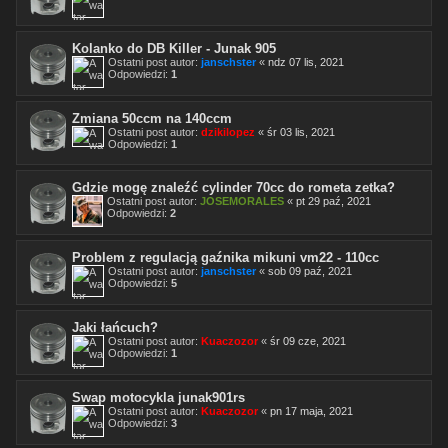
Kolanko do DB Killer - Junak 905
Ostatni post autor:
janschster
«
ndz 07 lis, 2021
Odpowiedzi:
1
Zmiana 50ccm na 140ccm
Ostatni post autor:
dzikilopez
«
śr 03 lis, 2021
Odpowiedzi:
1
Gdzie mogę znaleźć cylinder 70cc do rometa zetka?
Ostatni post autor:
JOSEMORALES
«
pt 29 paź, 2021
Odpowiedzi:
2
Problem z regulacją gaźnika mikuni vm22 - 110cc
Ostatni post autor:
janschster
«
sob 09 paź, 2021
Odpowiedzi:
5
Jaki łańcuch?
Ostatni post autor:
Kuaczozor
«
śr 09 cze, 2021
Odpowiedzi:
1
Swap motocykla junak901rs
Ostatni post autor:
Kuaczozor
«
pn 17 maja, 2021
Odpowiedzi:
3