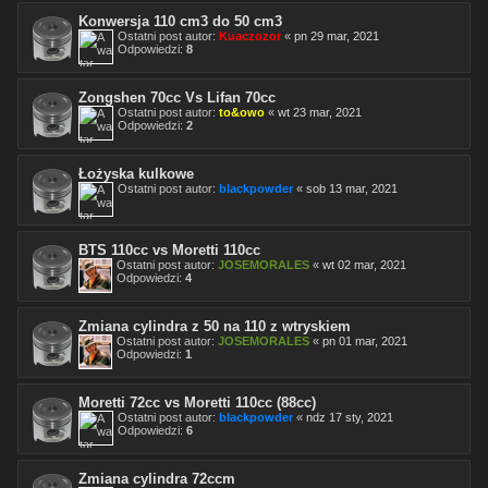
Konwersja 110 cm3 do 50 cm3
Ostatni post autor:
Kuaczozor
«
pn 29 mar, 2021
Odpowiedzi:
8
Zongshen 70cc Vs Lifan 70cc
Ostatni post autor:
to&owo
«
wt 23 mar, 2021
Odpowiedzi:
2
Łożyska kulkowe
Ostatni post autor:
blackpowder
«
sob 13 mar, 2021
BTS 110cc vs Moretti 110cc
Ostatni post autor:
JOSEMORALES
«
wt 02 mar, 2021
Odpowiedzi:
4
Zmiana cylindra z 50 na 110 z wtryskiem
Ostatni post autor:
JOSEMORALES
«
pn 01 mar, 2021
Odpowiedzi:
1
Moretti 72cc vs Moretti 110cc (88cc)
Ostatni post autor:
blackpowder
«
ndz 17 sty, 2021
Odpowiedzi:
6
Zmiana cylindra 72ccm