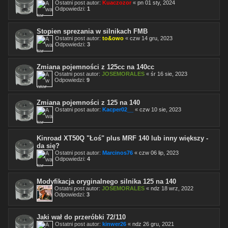
Ostatni post autor:
Kuaczozor
«
pn 01 sty, 2024
Odpowiedzi:
1
Stopien sprezania w silnikach FMB
Ostatni post autor:
to&owo
«
czw 14 gru, 2023
Odpowiedzi:
3
Zmiana pojemności z 125cc na 140cc
Ostatni post autor:
JOSEMORALES
«
śr 16 sie, 2023
Odpowiedzi:
9
Zmiana pojemności z 125 na 140
Ostatni post autor:
Kacper02__
«
czw 10 sie, 2023
Kinroad XT50Q "Łoś" plus MRF 140 lub inny większy -
da się?
Ostatni post autor:
Marcinos76
«
czw 06 lip, 2023
Odpowiedzi:
4
Modyfikacja oryginalnego silnika 125 na 140
Ostatni post autor:
JOSEMORALES
«
ndz 18 wrz, 2022
Odpowiedzi:
3
Jaki wał do przeróbki 72/110
Ostatni post autor:
kinwer26
«
ndz 26 gru, 2021