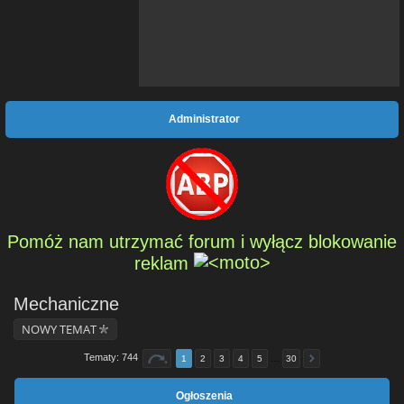
Administrator
Pomóż nam utrzymać forum i wyłącz blokowanie
reklam
Mechaniczne
NOWY TEMAT
Tematy: 744
1
2
3
4
5
…
30
Ogłoszenia