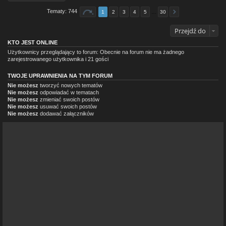
Tematy: 744
1
2
3
4
5
…
30
Przejdź do
KTO JEST ONLINE
Użytkownicy przeglądający to forum: Obecnie na forum nie ma żadnego
zarejestrowanego użytkownika i 21 gości
TWOJE UPRAWNIENIA NA TYM FORUM
Nie możesz
tworzyć nowych tematów
Nie możesz
odpowiadać w tematach
Nie możesz
zmieniać swoich postów
Nie możesz
usuwać swoich postów
Nie możesz
dodawać załączników