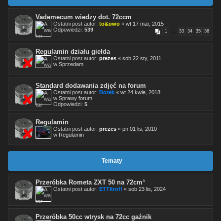
Vademecum wiedzy dot. 72ccm
Ostatni post autor:
to&owo
«
wt 17 mar, 2015
Odpowiedzi:
539
1
…
33
34
35
36
Regulamin działu giełda
Ostatni post autor:
prezes
«
sob 22 sty, 2011
w
Sprzedam
Standard dodawania zdjęć na forum
Ostatni post autor:
Borek
«
wt 24 kwie, 2018
w
Sprawy forum
Odpowiedzi:
5
Regulamin
Ostatni post autor:
prezes
«
pn 01 lis, 2010
w
Regulamin
Tematy
Przeróbka Rometa ZXT 50 na 72cm³
Ostatni post autor:
ETTItroff
«
sob 23 lis, 2024
Przeróbka 50cc wtrysk na 72cc gaźnik