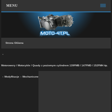
MENU
STRONA GŁÓWNA
WIĘCEJ…
Zespół administracyjny
Strona Główna
FAQ
MOTO CHAT
ZALOGUJ SIĘ
Motorowery / Motocykle / Quady z poziomym cylindrem 139FMB / 147FMD / 152FMH itp.
ZAREJESTRUJ SIĘ
Modyfikacje
Mechaniczne
KONTAKT Z NAMI