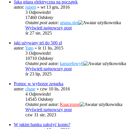
Jaka gitara elektryczna na początek
autor:
rupert
» wt 13 gru, 2016
3
Odpowiedzi
17460
Odsłony
Ostatni post
autor:
ariana.slot
Wyświetl najnowszy post
śr 27 sie, 2025
jaki używany tel do 500 zł
autor:
Yato
» śr 11 lis, 2015
3
Odpowiedzi
10710
Odsłony
Ostatni post
autor:
karuzelowy6
Wyświetl najnowszy post
śr 23 lip, 2025
Pomoc w wyborze zegarka
autor:
chase
» czw 10 lis, 2016
4
Odpowiedzi
14545
Odsłony
Ostatni post
autor:
Kuaczozor
Wyświetl najnowszy post
czw 31 sie, 2023
W jakim banku założyć konto?