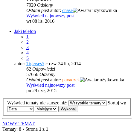
7020
Odsłony
Ostatni post
autor:
chase
Wyświetl najnowszy post
wt 08 lis, 2016
Jaki telefon
1
2
3
4
5
autor:
Tigerses5
» czw 24 lip, 2014
62
Odpowiedzi
57656
Odsłony
Ostatni post
autor:
pavaczek
Wyświetl najnowszy post
pn 29 cze, 2015
Wyświetl tematy nie starsze niż:
Sortuj wg
NOWY TEMAT
Tematy: 8 • Strona
1
z
1