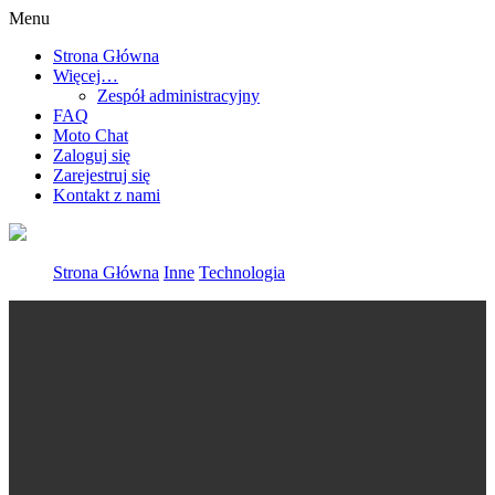
Menu
Strona Główna
Więcej…
Zespół administracyjny
FAQ
Moto Chat
Zaloguj się
Zarejestruj się
Kontakt z nami
Strona Główna
Inne
Technologia