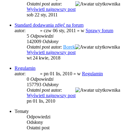
Ostatni post
autor:
prezes
Wyświetl najnowszy post
sob 22 sty, 2011
Standard dodawania zdjęć na forum
autor:
prezes
» czw 06 sty, 2011 » w
Sprawy forum
5
Odpowiedzi
142009
Odsłony
Ostatni post
autor:
Borek
Wyświetl najnowszy post
wt 24 kwie, 2018
Regulamin
autor:
prezes
» pn 01 lis, 2010 » w
Regulamin
0
Odpowiedzi
157793
Odsłony
Ostatni post
autor:
prezes
Wyświetl najnowszy post
pn 01 lis, 2010
Tematy
Odpowiedzi
Odsłony
Ostatni post