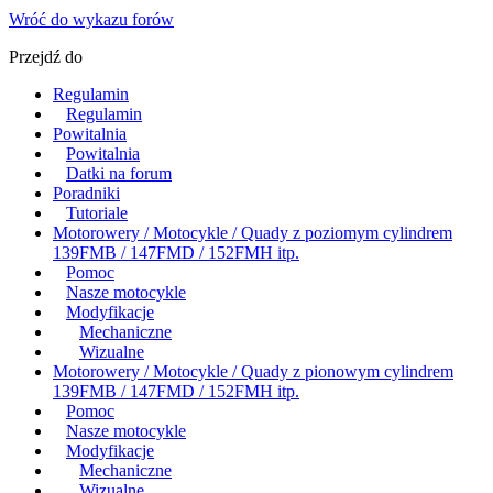
Wróć do wykazu forów
Przejdź do
Regulamin
Regulamin
Powitalnia
Powitalnia
Datki na forum
Poradniki
Tutoriale
Motorowery / Motocykle / Quady z poziomym cylindrem
139FMB / 147FMD / 152FMH itp.
Pomoc
Nasze motocykle
Modyfikacje
Mechaniczne
Wizualne
Motorowery / Motocykle / Quady z pionowym cylindrem
139FMB / 147FMD / 152FMH itp.
Pomoc
Nasze motocykle
Modyfikacje
Mechaniczne
Wizualne