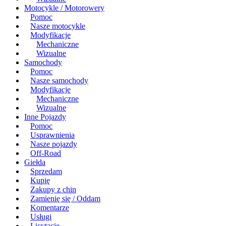
Motocykle / Motorowery
Pomoc
Nasze motocykle
Modyfikacje
Mechaniczne
Wizualne
Samochody
Pomoc
Nasze samochody
Modyfikacje
Mechaniczne
Wizualne
Inne Pojazdy
Pomoc
Usprawnienia
Nasze pojazdy
Off-Road
Giełda
Sprzedam
Kupię
Zakupy z chin
Zamienię się / Oddam
Komentarze
Usługi
Licytacje