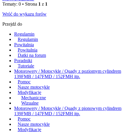
Tematy: 0 • Strona
1
z
1
Wróć do wykazu forów
Przejdź do
Regulamin
Regulamin
Powitalnia
Powitalnia
Datki na forum
Poradniki
Tutoriale
Motorowery / Motocykle / Quady z poziomym cylindrem
139FMB / 147FMD / 152FMH itp.
Pomoc
Nasze motocykle
Modyfikacje
Mechaniczne
Wizualne
Motorowery / Motocykle / Quady z pionowym cylindrem
139FMB / 147FMD / 152FMH itp.
Pomoc
Nasze motocykle
Modyfikacje