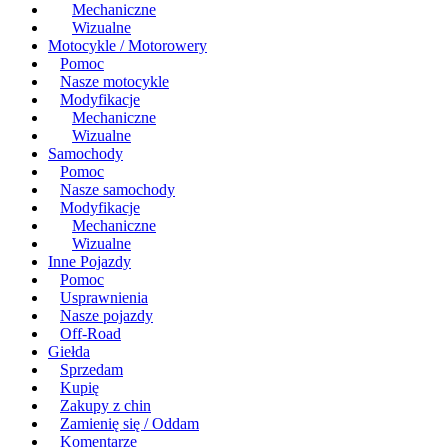
Mechaniczne
Wizualne
Motocykle / Motorowery
Pomoc
Nasze motocykle
Modyfikacje
Mechaniczne
Wizualne
Samochody
Pomoc
Nasze samochody
Modyfikacje
Mechaniczne
Wizualne
Inne Pojazdy
Pomoc
Usprawnienia
Nasze pojazdy
Off-Road
Giełda
Sprzedam
Kupię
Zakupy z chin
Zamienię się / Oddam
Komentarze