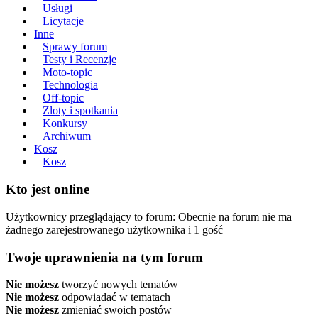
Usługi
Licytacje
Inne
Sprawy forum
Testy i Recenzje
Moto-topic
Technologia
Off-topic
Zloty i spotkania
Konkursy
Archiwum
Kosz
Kosz
Kto jest online
Użytkownicy przeglądający to forum: Obecnie na forum nie ma
żadnego zarejestrowanego użytkownika i 1 gość
Twoje uprawnienia na tym forum
Nie możesz
tworzyć nowych tematów
Nie możesz
odpowiadać w tematach
Nie możesz
zmieniać swoich postów