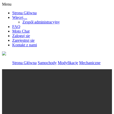
Menu
Strona Główna
Więcej…
Zespół administracyjny
FAQ
Moto Chat
Zaloguj się
Zarejestruj się
Kontakt z nami
Strona Główna
Samochody
Modyfikacje
Mechaniczne