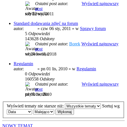
Ostatni post
autor:
prezes
Wyświetl najnowszy
post
sob 22 sty, 2011
Standard dodawania zdjęć na forum
autor:
prezes
» czw 06 sty, 2011 » w
Sprawy forum
5
Odpowiedzi
143628
Odsłony
Ostatni post
autor:
Borek
Wyświetl najnowszy
post
wt 24 kwie, 2018
Regulamin
autor:
prezes
» pn 01 lis, 2010 » w
Regulamin
0
Odpowiedzi
160558
Odsłony
Ostatni post
autor:
prezes
Wyświetl najnowszy
post
pn 01 lis, 2010
Wyświetl tematy nie starsze niż:
Sortuj wg
NOWY TEMAT