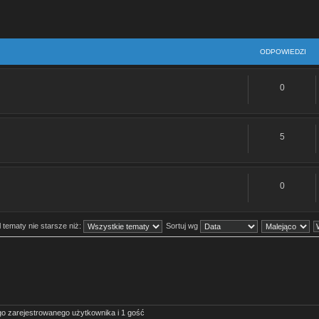
ODPOWIEDZI
0
5
0
 tematy nie starsze niż:
Sortuj wg
go zarejestrowanego użytkownika i 1 gość