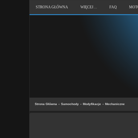
STRONA GŁÓWNA
WIĘCEJ…
FAQ
MOT
Strona Główna
Samochody
Modyfikacje
Mechaniczne