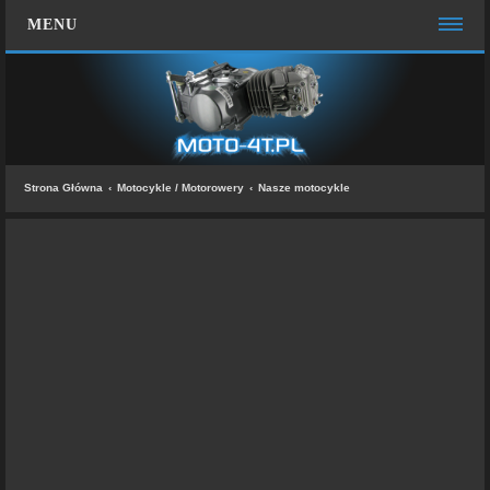
MENU
STRONA GŁÓWNA
WIĘCEJ…
Zespół administracyjny
Strona Główna
Motocykle / Motorowery
Nasze motocykle
FAQ
MOTO CHAT
ZALOGUJ SIĘ
ZAREJESTRUJ SIĘ
KONTAKT Z NAMI