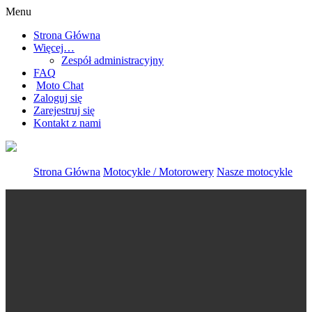
Menu
Strona Główna
Więcej…
Zespół administracyjny
FAQ
Moto Chat
Zaloguj się
Zarejestruj się
Kontakt z nami
Strona Główna
Motocykle / Motorowery
Nasze motocykle