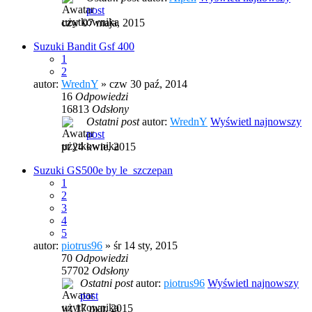
post
czw 07 maja, 2015
Suzuki Bandit Gsf 400
1
2
autor:
WrednY
» czw 30 paź, 2014
16
Odpowiedzi
16813
Odsłony
Ostatni post
autor:
WrednY
Wyświetl najnowszy
post
pt 24 kwie, 2015
Suzuki GS500e by le_szczepan
1
2
3
4
5
autor:
piotrus96
» śr 14 sty, 2015
70
Odpowiedzi
57702
Odsłony
Ostatni post
autor:
piotrus96
Wyświetl najnowszy
post
wt 17 mar, 2015