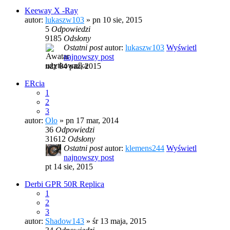
Keeway X -Ray
autor:
lukaszw103
» pn 10 sie, 2015
5
Odpowiedzi
9185
Odsłony
Ostatni post
autor:
lukaszw103
Wyświetl
najnowszy post
ndz 04 paź, 2015
ERcia
1
2
3
autor:
Olo
» pn 17 mar, 2014
36
Odpowiedzi
31612
Odsłony
Ostatni post
autor:
klemens244
Wyświetl
najnowszy post
pt 14 sie, 2015
Derbi GPR 50R Replica
1
2
3
autor:
Shadow143
» śr 13 maja, 2015