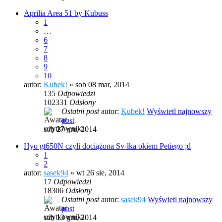
Aprilia Area 51 by Kubuss
1
…
6
7
8
9
10
autor:
Kubek!
» sob 08 mar, 2014
135
Odpowiedzi
102331
Odsłony
Ostatni post
autor:
Kubek!
Wyświetl najnowszy
post
sob 27 gru, 2014
Hyo gt650N czyli dociążona Sv-łka okiem Petiego ;d
1
2
autor:
sasek94
» wt 26 sie, 2014
17
Odpowiedzi
18306
Odsłony
Ostatni post
autor:
sasek94
Wyświetl najnowszy
post
sob 13 gru, 2014