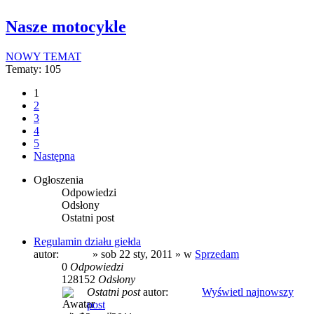
Nasze motocykle
NOWY TEMAT
Tematy: 105
1
2
3
4
5
Następna
Ogłoszenia
Odpowiedzi
Odsłony
Ostatni post
Regulamin działu giełda
autor:
prezes
» sob 22 sty, 2011 » w
Sprzedam
0
Odpowiedzi
128152
Odsłony
Ostatni post
autor:
prezes
Wyświetl najnowszy
post