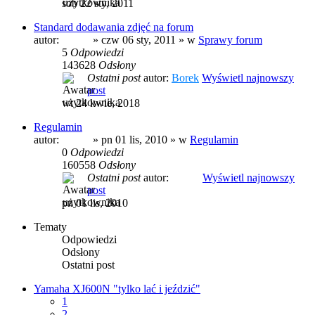
sob 22 sty, 2011
Standard dodawania zdjęć na forum
autor:
prezes
» czw 06 sty, 2011 » w
Sprawy forum
5
Odpowiedzi
143628
Odsłony
Ostatni post
autor:
Borek
Wyświetl najnowszy
post
wt 24 kwie, 2018
Regulamin
autor:
prezes
» pn 01 lis, 2010 » w
Regulamin
0
Odpowiedzi
160558
Odsłony
Ostatni post
autor:
prezes
Wyświetl najnowszy
post
pn 01 lis, 2010
Tematy
Odpowiedzi
Odsłony
Ostatni post
Yamaha XJ600N "tylko lać i jeździć"
1
2