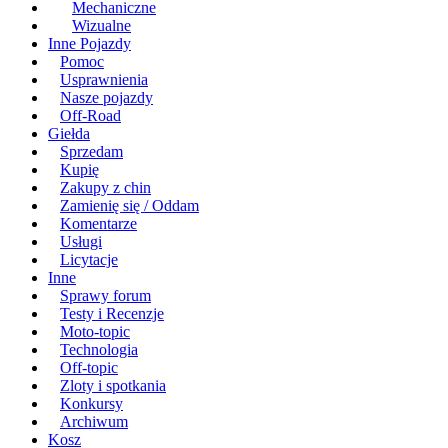
Mechaniczne
Wizualne
Inne Pojazdy
Pomoc
Usprawnienia
Nasze pojazdy
Off-Road
Giełda
Sprzedam
Kupię
Zakupy z chin
Zamienię się / Oddam
Komentarze
Usługi
Licytacje
Inne
Sprawy forum
Testy i Recenzje
Moto-topic
Technologia
Off-topic
Zloty i spotkania
Konkursy
Archiwum
Kosz