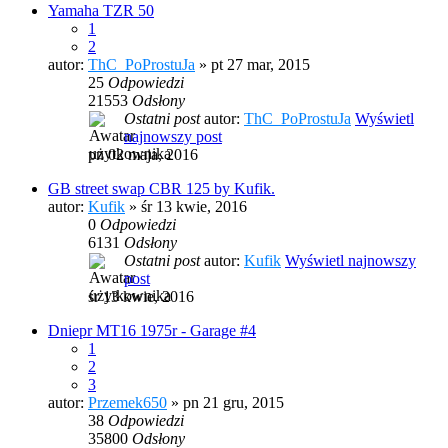
Yamaha TZR 50
1
2
autor:
ThC_PoProstuJa
» pt 27 mar, 2015
25
Odpowiedzi
21553
Odsłony
Ostatni post
autor:
ThC_PoProstuJa
Wyświetl
najnowszy post
pn 02 maja, 2016
GB street swap CBR 125 by Kufik.
autor:
Kufik
» śr 13 kwie, 2016
0
Odpowiedzi
6131
Odsłony
Ostatni post
autor:
Kufik
Wyświetl najnowszy
post
śr 13 kwie, 2016
Dniepr MT16 1975r - Garage #4
1
2
3
autor:
Przemek650
» pn 21 gru, 2015
38
Odpowiedzi
35800
Odsłony