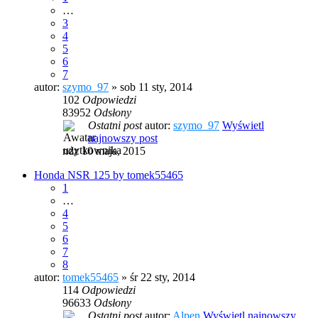
…
3
4
5
6
7
autor:
szymo_97
» sob 11 sty, 2014
102
Odpowiedzi
83952
Odsłony
Ostatni post
autor:
szymo_97
Wyświetl
najnowszy post
ndz 10 maja, 2015
Honda NSR 125 by tomek55465
1
…
4
5
6
7
8
autor:
tomek55465
» śr 22 sty, 2014
114
Odpowiedzi
96633
Odsłony
Ostatni post
autor:
Alpen
Wyświetl najnowszy