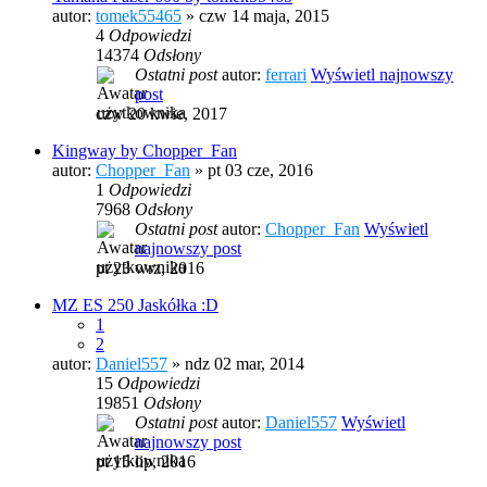
autor:
tomek55465
» czw 14 maja, 2015
4
Odpowiedzi
14374
Odsłony
Ostatni post
autor:
ferrari
Wyświetl najnowszy
post
czw 20 kwie, 2017
Kingway by Chopper_Fan
autor:
Chopper_Fan
» pt 03 cze, 2016
1
Odpowiedzi
7968
Odsłony
Ostatni post
autor:
Chopper_Fan
Wyświetl
najnowszy post
pt 23 wrz, 2016
MZ ES 250 Jaskółka :D
1
2
autor:
Daniel557
» ndz 02 mar, 2014
15
Odpowiedzi
19851
Odsłony
Ostatni post
autor:
Daniel557
Wyświetl
najnowszy post
pt 15 lip, 2016