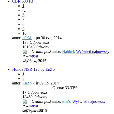
CBR 600 F3
1
…
6
7
8
9
10
autor:
n0r3k
» pn 30 cze, 2014
135
Odpowiedzi
101043
Odsłony
Ostatni post
autor:
Nahirek
Wyświetl najnowszy
post
wt 03 lis, 2015
Honda NSR 125 by EnZo
1
2
autor:
EnZo
» śr 09 lip, 2014
Ocena: 33.33%
17
Odpowiedzi
18469
Odsłony
Ostatni post
autor:
EnZo
Wyświetl najnowszy
post
śr 07 paź, 2015