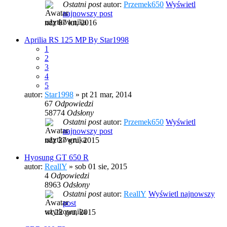
Ostatni post
autor:
Przemek650
Wyświetl
najnowszy post
ndz 07 lut, 2016
Aprilia RS 125 MP By Star1998
1
2
3
4
5
autor:
Star1998
» pt 21 mar, 2014
67
Odpowiedzi
58774
Odsłony
Ostatni post
autor:
Przemek650
Wyświetl
najnowszy post
ndz 27 gru, 2015
Hyosung GT 650 R
autor:
ReallY
» sob 01 sie, 2015
4
Odpowiedzi
8963
Odsłony
Ostatni post
autor:
ReallY
Wyświetl najnowszy
post
wt 22 gru, 2015