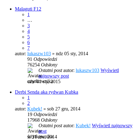
Malaguti F12
1
…
3
4
5
6
7
autor:
lukaszw103
» ndz 05 sty, 2014
91
Odpowiedzi
76254
Odsłony
Ostatni post
autor:
lukaszw103
Wyświetl
najnowszy post
czw 01 sty, 2015
Derbi Senda aka rydwan Kubka
1
2
autor:
Kubek!
» sob 27 gru, 2014
19
Odpowiedzi
17968
Odsłony
Ostatni post
autor:
Kubek!
Wyświetl najnowszy
post
śr 31 gru, 2014