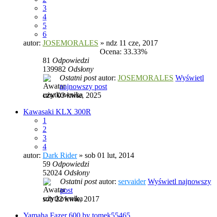
3
4
5
6
autor:
JOSEMORALES
» ndz 11 cze, 2017
Ocena: 33.33%
81
Odpowiedzi
139982
Odsłony
Ostatni post
autor:
JOSEMORALES
Wyświetl
najnowszy post
czw 03 kwie, 2025
Kawasaki KLX 300R
1
2
3
4
autor:
Dark Rider
» sob 01 lut, 2014
59
Odpowiedzi
52024
Odsłony
Ostatni post
autor:
servaider
Wyświetl najnowszy
post
sob 22 kwie, 2017
Yamaha Fazer 600 by tomek55465