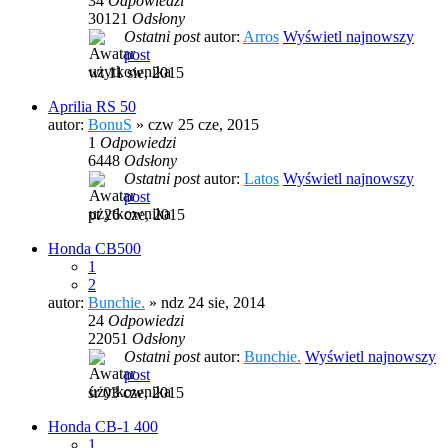
34
Odpowiedzi
30121
Odsłony
Ostatni post
autor:
Arros
Wyświetl najnowszy
post
wt 11 sie, 2015
Aprilia RS 50
autor:
BonuS
» czw 25 cze, 2015
1
Odpowiedzi
6448
Odsłony
Ostatni post
autor:
Latos
Wyświetl najnowszy
post
pt 26 cze, 2015
Honda CB500
1
2
autor:
Bunchie.
» ndz 24 sie, 2014
24
Odpowiedzi
22051
Odsłony
Ostatni post
autor:
Bunchie.
Wyświetl najnowszy
post
śr 03 cze, 2015
Honda CB-1 400
1