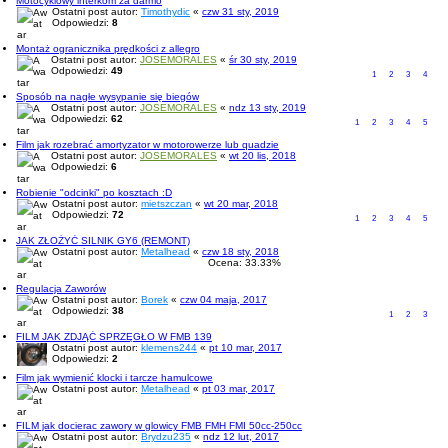
Motocyklowy interkom za darmo
Ostatni post autor:
Timothydic
«
czw 31 sty, 2019
Odpowiedzi:
8
Montaż ogranicznika prędkości z allegro
Ostatni post autor:
JOSEMORALES
«
śr 30 sty, 2019
Odpowiedzi:
49
1
2
3
4
Sposób na nagłe wysypanie się biegów
Ostatni post autor:
JOSEMORALES
«
ndz 13 sty, 2019
Odpowiedzi:
62
1
2
3
4
5
Film jak rozebrać amortyzator w motorowerze lub quadzie
Ostatni post autor:
JOSEMORALES
«
wt 20 lis, 2018
Odpowiedzi:
6
Robienie "odcinki" po kosztach :D
Ostatni post autor:
mietszczan
«
wt 20 mar, 2018
Odpowiedzi:
72
1
2
3
4
5
JAK ZŁOŻYĆ SILNIK GY6 (REMONT)
Ostatni post autor:
Metalhead
«
czw 18 sty, 2018
Ocena: 33.33%
Regulacja Zaworów
Ostatni post autor:
Borek
«
czw 04 maja, 2017
Odpowiedzi:
38
1
2
3
FILM JAK ZDJĄĆ SPRZĘGŁO W FMB 139
Ostatni post autor:
klemens244
«
pt 10 mar, 2017
Odpowiedzi:
2
Film jak wymienić klocki i tarcze hamulcowe
Ostatni post autor:
Metalhead
«
pt 03 mar, 2017
FILM jak docierac zawory w glowicy FMB FMH FMI 50cc-250cc
Ostatni post autor:
Brydzu235
«
ndz 12 lut, 2017