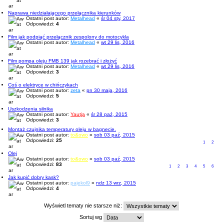
Naprawa niedziałającego przełącznika kierunków
Ostatni post autor:
Metalhead
«
śr 04 sty, 2017
Odpowiedzi:
4
Film jak podpiąć przełącznik zespolony do motocykla
Ostatni post autor:
Metalhead
«
wt 29 lis, 2016
Film pompa oleju FMB 139 jak rozebrać i złożyć
Ostatni post autor:
Metalhead
«
wt 29 lis, 2016
Odpowiedzi:
3
Coś o elektryce w chińczykach
Ostatni post autor:
zeta
«
pn 30 maja, 2016
Odpowiedzi:
5
Uszkodzenia silnika
Ostatni post autor:
Yautja
«
śr 28 paź, 2015
Odpowiedzi:
3
Montaż czujnika temperatury oleju w bagnecie.
Ostatni post autor:
to&owo
«
sob 03 paź, 2015
Odpowiedzi:
25
1
2
Olej
Ostatni post autor:
to&owo
«
sob 03 paź, 2015
Odpowiedzi:
83
1
2
3
4
5
6
Jak kupić dobry kask?
Ostatni post autor:
pajekol9
«
ndz 13 wrz, 2015
Odpowiedzi:
4
Wyświetl tematy nie starsze niż:
Sortuj wg