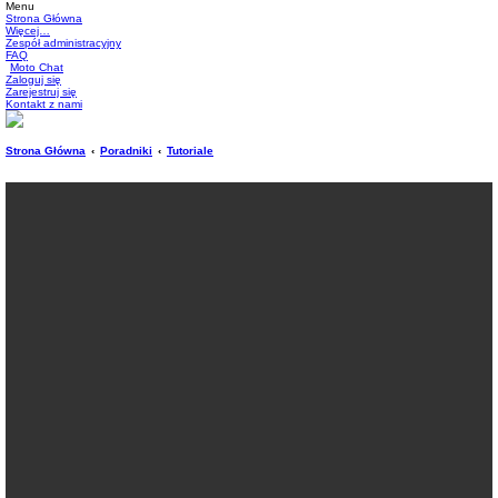
Menu
Strona Główna
Więcej…
Zespół administracyjny
FAQ
Moto Chat
Zaloguj się
Zarejestruj się
Kontakt z nami
Strona Główna
Poradniki
Tutoriale