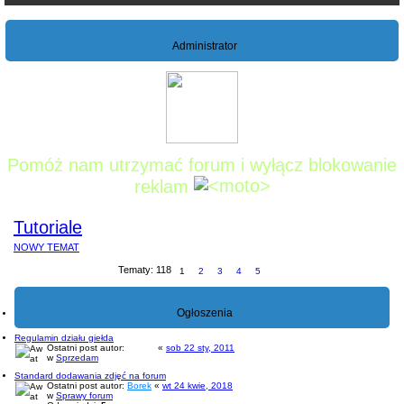
Administrator
Pomóż nam utrzymać forum i wyłącz blokowanie
reklam
Tutoriale
NOWY TEMAT
Tematy: 118
1
2
3
4
5
Ogłoszenia
Regulamin działu giełda
Ostatni post autor:
prezes
«
sob 22 sty, 2011
w
Sprzedam
Standard dodawania zdjęć na forum
Ostatni post autor:
Borek
«
wt 24 kwie, 2018
w
Sprawy forum