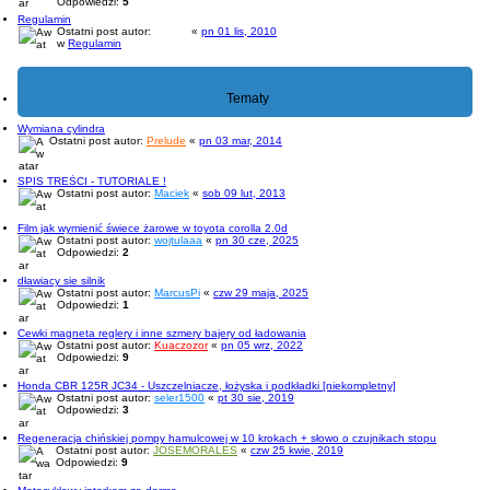
Odpowiedzi:
5
Regulamin
Ostatni post autor:
prezes
«
pn 01 lis, 2010
w
Regulamin
Tematy
Wymiana cylindra
Ostatni post autor:
Prelude
«
pn 03 mar, 2014
SPIS TREŚCI - TUTORIALE !
Ostatni post autor:
Maciek
«
sob 09 lut, 2013
Film jak wymienić świece żarowe w toyota corolla 2.0d
Ostatni post autor:
wojtulaaa
«
pn 30 cze, 2025
Odpowiedzi:
2
dławiacy sie silnik
Ostatni post autor:
MarcusPi
«
czw 29 maja, 2025
Odpowiedzi:
1
Cewki magneta reglery i inne szmery bajery od ładowania
Ostatni post autor:
Kuaczozor
«
pn 05 wrz, 2022
Odpowiedzi:
9
Honda CBR 125R JC34 - Uszczelniacze, łożyska i podkładki [niekompletny]
Ostatni post autor:
seler1500
«
pt 30 sie, 2019
Odpowiedzi:
3
Regeneracja chińskiej pompy hamulcowej w 10 krokach + słowo o czujnikach stopu
Ostatni post autor:
JOSEMORALES
«
czw 25 kwie, 2019
Odpowiedzi:
9