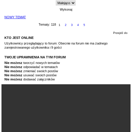
NOWY TEMAT
Tematy: 118
1
2
3
4
5
Przejdź do
KTO JEST ONLINE
Użytkownicy przeglądający to forum: Obecnie na forum nie ma żadnego
zarejestrowanego użytkownika i 9 gości
TWOJE UPRAWNIENIA NA TYM FORUM
Nie możesz
tworzyć nowych tematów
Nie możesz
odpowiadać w tematach
Nie możesz
zmieniać swoich postów
Nie możesz
usuwać swoich postów
Nie możesz
dodawać załączników