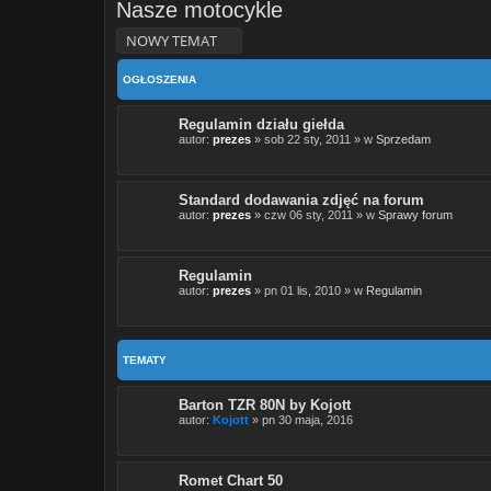
Nasze motocykle
NOWY TEMAT
OGŁOSZENIA
Regulamin działu giełda
autor:
prezes
» sob 22 sty, 2011 » w
Sprzedam
Standard dodawania zdjęć na forum
autor:
prezes
» czw 06 sty, 2011 » w
Sprawy forum
Regulamin
autor:
prezes
» pn 01 lis, 2010 » w
Regulamin
TEMATY
Barton TZR 80N by Kojott
autor:
Kojott
» pn 30 maja, 2016
Romet Chart 50