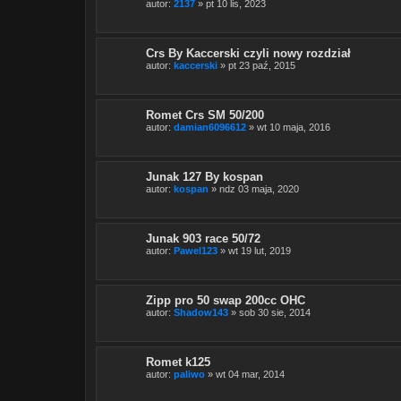
autor:
2137
» pt 10 lis, 2023
Crs By Kaccerski czyli nowy rozdział
autor:
kaccerski
» pt 23 paź, 2015
Romet Crs SM 50/200
autor:
damian6096612
» wt 10 maja, 2016
Junak 127 By kospan
autor:
kospan
» ndz 03 maja, 2020
Junak 903 race 50/72
autor:
Pawel123
» wt 19 lut, 2019
Zipp pro 50 swap 200cc OHC
autor:
Shadow143
» sob 30 sie, 2014
Romet k125
autor:
paliwo
» wt 04 mar, 2014