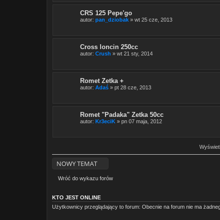
CRS 125 Pepe'go
autor:
pan_dziobak
» wt 25 cze, 2013
Cross loncin 250cc
autor:
Crush
» wt 21 sty, 2014
Romet Zetka +
autor:
Adaś
» pt 28 cze, 2013
Romet "Padaka" Zetka 50cc
autor:
Kr3eciK
» pn 07 maja, 2012
Wyświetl
NOWY TEMAT
Wróć do wykazu forów
KTO JEST ONLINE
Użytkownicy przeglądający to forum: Obecnie na forum nie ma żadneg