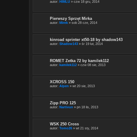
autor:
HIMLU
» czw 18 gru, 2014
Pierwszy Sprzęt Mirka
autor:
Mirek
» sob 28 cze, 2014
kinroad sprinter xt50-18 by shadow143
autor:
Shadow143
» śr 19 lut, 2014
ROMET Zetka 72 by kamilek112
autor:
kamilek112
» czw 08 sie, 2013
XCROSS 150
autor:
Alpen
» wt 20 sie, 2013
Zipp PRO 125
autor:
Nartivun
» pn 18 lis, 2013
WSK 250 Cross
autor:
Tomo26
» wt 21 sty, 2014