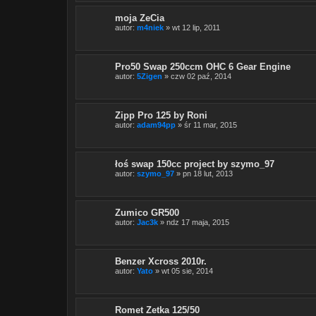
moja ZeCia
autor:
m4niek
» wt 12 lip, 2011
Pro50 Swap 250ccm OHC 6 Gear Engine
autor:
5Zigen
» czw 02 paź, 2014
Zipp Pro 125 by Roni
autor:
adam94pp
» śr 11 mar, 2015
łoś swap 150cc project by szymo_97
autor:
szymo_97
» pn 18 lut, 2013
Zumico GR500
autor:
Jac3k
» ndz 17 maja, 2015
Benzer Xcross 2010r.
autor:
Yato
» wt 05 sie, 2014
Romet Zetka 125/50