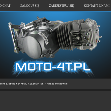
O CHAT
ZALOGUJ SIĘ
ZAREJESTRUJ SIĘ
KONTAKT Z NAMI
drem 139FMB / 147FMD / 152FMH itp.
Nasze motocykle