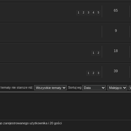
65
1
2
3
4
5
9
18
1
2
39
1
2
3
 tematy nie starsze niż:
Sortuj wg
o zarejestrowanego użytkownika i 20 gości