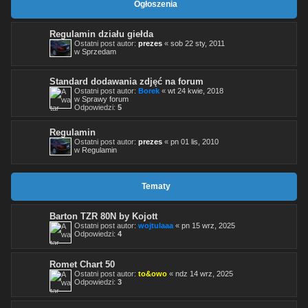
Ogłoszenia
Regulamin działu giełda
Ostatni post autor:
prezes
«
sob 22 sty, 2011
w
Sprzedam
Standard dodawania zdjęć na forum
Ostatni post autor:
Borek
«
wt 24 kwie, 2018
w
Sprawy forum
Odpowiedzi:
5
Regulamin
Ostatni post autor:
prezes
«
pn 01 lis, 2010
w
Regulamin
Tematy
Barton TZR 80N by Kojott
Ostatni post autor:
wojtulaaa
«
pn 15 wrz, 2025
Odpowiedzi:
4
Romet Chart 50
Ostatni post autor:
to&owo
«
ndz 14 wrz, 2025
Odpowiedzi:
3