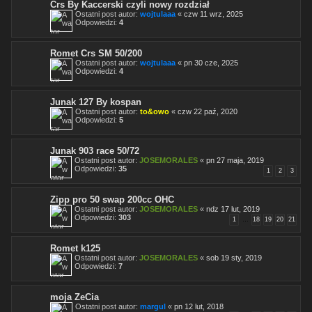
Crs By Kaccerski czyli nowy rozdział
Ostatni post autor:
wojtulaaa
«
czw 11 wrz, 2025
Odpowiedzi:
4
Romet Crs SM 50/200
Ostatni post autor:
wojtulaaa
«
pn 30 cze, 2025
Odpowiedzi:
4
Junak 127 By kospan
Ostatni post autor:
to&owo
«
czw 22 paź, 2020
Odpowiedzi:
5
Junak 903 race 50/72
Ostatni post autor:
JOSEMORALES
«
pn 27 maja, 2019
Odpowiedzi:
35
1
2
3
Zipp pro 50 swap 200cc OHC
Ostatni post autor:
JOSEMORALES
«
ndz 17 lut, 2019
Odpowiedzi:
303
1
…
18
19
20
21
Romet k125
Ostatni post autor:
JOSEMORALES
«
sob 19 sty, 2019
Odpowiedzi:
7
moja ZeCia
Ostatni post autor:
margul
«
pn 12 lut, 2018