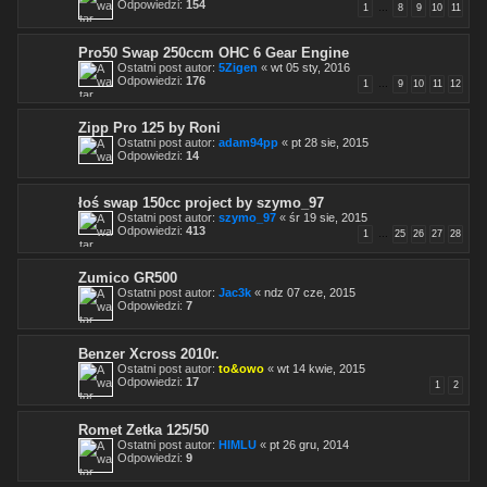
Odpowiedzi:
154
1
…
8
9
10
11
Pro50 Swap 250ccm OHC 6 Gear Engine
Ostatni post autor:
5Zigen
«
wt 05 sty, 2016
Odpowiedzi:
176
1
…
9
10
11
12
Zipp Pro 125 by Roni
Ostatni post autor:
adam94pp
«
pt 28 sie, 2015
Odpowiedzi:
14
łoś swap 150cc project by szymo_97
Ostatni post autor:
szymo_97
«
śr 19 sie, 2015
Odpowiedzi:
413
1
…
25
26
27
28
Zumico GR500
Ostatni post autor:
Jac3k
«
ndz 07 cze, 2015
Odpowiedzi:
7
Benzer Xcross 2010r.
Ostatni post autor:
to&owo
«
wt 14 kwie, 2015
Odpowiedzi:
17
1
2
Romet Zetka 125/50
Ostatni post autor:
HIMLU
«
pt 26 gru, 2014
Odpowiedzi:
9