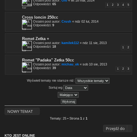
Ostatni post autor:
Olo
«
wt 18 mar, 2014
Odpowiedzi:
65
1
2
3
4
5
Cross loncin 250cc
Ostatni post autor:
Crush
«
ndz 02 lut, 2014
Odpowiedzi:
9
Romet Zetka +
Ostatni post autor:
kamilek112
«
ndz 11 sie, 2013
Odpowiedzi:
18
1
2
Romet "Padaka" Zetka 50cc
Ostatni post autor:
michau_ek
«
sob 10 sie, 2013
Odpowiedzi:
39
1
2
3
Wyświetl tematy nie starsze niż:
Sortuj wg
NOWY TEMAT
Tematy: 25 • Strona
1
z
1
Przejdź do
KTO JEST ONLINE