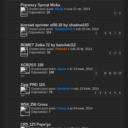
Pierwszy Sprzęt Mirka
Ostatni post autor:
Mirek
«
czw 21 sie, 2014
Odpowiedzi:
20
1
2
kinroad sprinter xt50-18 by shadow143
Ostatni post autor:
Shadow143
«
sob 16 sie, 2014
Odpowiedzi:
114
1
…
5
6
7
8
ROMET Zetka 72 by kamilek112
Ostatni post autor:
Prelude
«
sob 26 lip, 2014
Odpowiedzi:
32
1
2
3
XCROSS 150
Ostatni post autor:
Alpen
«
śr 23 kwie, 2014
Odpowiedzi:
188
1
…
10
11
12
13
Zipp PRO 125
Ostatni post autor:
Nartivun
«
ndz 13 kwie, 2014
Odpowiedzi:
79
1
2
3
4
5
6
WSK 250 Cross
Ostatni post autor:
Crush
«
pt 04 kwie, 2014
Odpowiedzi:
7
CRS 125 Pepe'go