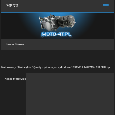
MENU
STRONA GŁÓWNA
WIĘCEJ…
Zespół administracyjny
Strona Główna
FAQ
MOTO CHAT
ZALOGUJ SIĘ
Motorowery / Motocykle / Quady z pionowym cylindrem 139FMB / 147FMD / 152FMH itp.
ZAREJESTRUJ SIĘ
Nasze motocykle
KONTAKT Z NAMI