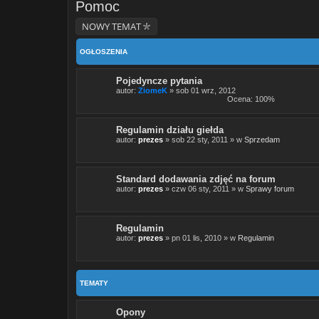
Pomoc
NOWY TEMAT
OGŁOSZENIA
Pojedyncze pytania
autor:
ZiomeK
» sob 01 wrz, 2012
Ocena: 100%
Regulamin działu giełda
autor:
prezes
» sob 22 sty, 2011 » w
Sprzedam
Standard dodawania zdjęć na forum
autor:
prezes
» czw 06 sty, 2011 » w
Sprawy forum
Regulamin
autor:
prezes
» pn 01 lis, 2010 » w
Regulamin
TEMATY
Opony