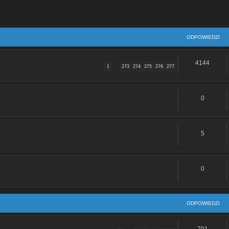
ODPOWIEDZI
4144
1
…
273
274
275
276
277
0
5
0
ODPOWIEDZI