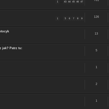
701
1
…
43
44
45
46
47
126
1
…
5
6
7
8
9
otocyk
13
 jak? Patrz tu:
5
1
2
1