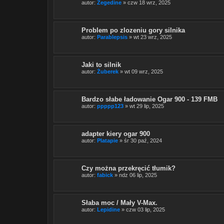
autor:
Zegedine
» czw 18 wrz, 2025
Problem po zlozeniu gory silnika
autor:
Parablepsis
» wt 23 wrz, 2025
Jaki to silnik
autor:
Żuberek
» wt 09 wrz, 2025
Bardzo słabe ładowanie Ogar 900 - 139 FMB
autor:
ppppp123
» wt 29 lip, 2025
adapter kiery ogar 900
autor:
Platapie
» śr 30 paź, 2024
Czy można przekręcić tłumik?
autor:
fabick
» ndz 06 lip, 2025
Słaba moc / Mały V-Max.
autor:
Lepidine
» czw 03 lip, 2025