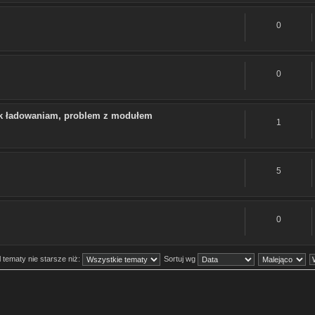
0
0
rak ładowaniam, problem z modułem
1
5
0
 tematy nie starsze niż:
Sortuj wg