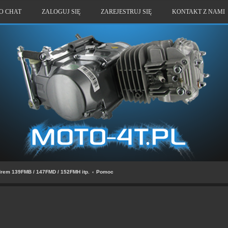
O CHAT
ZALOGUJ SIĘ
ZAREJESTRUJ SIĘ
KONTAKT Z NAMI
drem 139FMB / 147FMD / 152FMH itp.
Pomoc