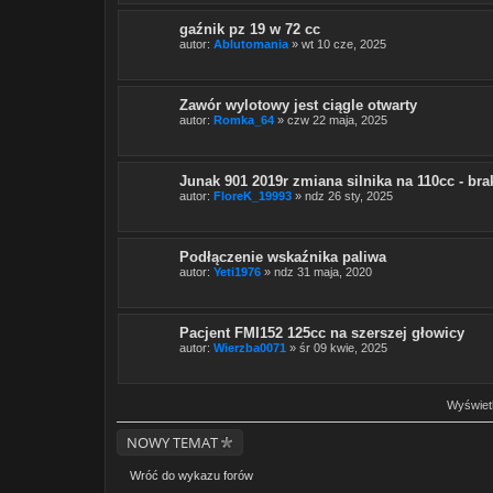
gaźnik pz 19 w 72 cc
autor:
Ablutomania
» wt 10 cze, 2025
Zawór wylotowy jest ciągle otwarty
autor:
Romka_64
» czw 22 maja, 2025
Junak 901 2019r zmiana silnika na 110cc - b
autor:
FloreK_19993
» ndz 26 sty, 2025
Podłączenie wskaźnika paliwa
autor:
Yeti1976
» ndz 31 maja, 2020
Pacjent FMI152 125cc na szerszej głowicy
autor:
Wierzba0071
» śr 09 kwie, 2025
Wyświetl
NOWY TEMAT
Wróć do wykazu forów