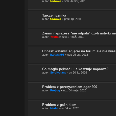
autor:
to&owo
» sob 26 mar, 2011
Tarcze licznika
autor:
to&owo
» pt 01 lip, 2011
Zanim napiszesz "nie odpala" czyli usterki m
autor:
Yautja
» czw 27 paź, 2011
Chcesz wstawić zdjęcie na forum ale nie wiesz
autor:
bartasix96
» sob 05 sty, 2013
Co mogło pęknąć i ile kosztuje naprawa?
autor:
Serpivolant
» pn 20 lip, 2026
Problem z przerywaniem ogar 900
autor:
Proj.og
» ndz 04 maja, 2025
Problem z gaźnikiem
autor:
Medal
» śr 04 lut, 2026