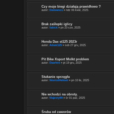
Czy moje biegi działają prawidłowo ?
autor:
Damianos
» ndz 06 kwie, 2025
Brak zaślepki iglicy
autor:
fabick
» pn 23 cze, 2025
Honda Dax st125 2023r
autor:
Adam125
» sob 27 gru, 2025
Pit Bike Xsport Molkt problem
autor:
Daarkes
» pt 19 gru, 2025
Stukanie sprzęgła
autor:
NevristHelmet
» pn 10 lis, 2025
Nie wchodzi na obroty.
autor:
Majesty99
» śr 01 paź, 2025
Śruba od zaworów