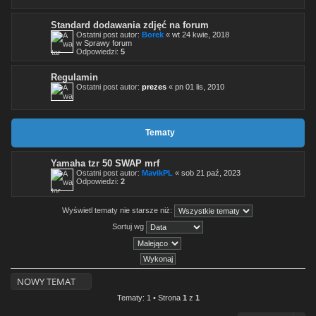
Standard dodawania zdjęć na forum
Ostatni post autor:
Borek
«
wt 24 kwie, 2018
w
Sprawy forum
Odpowiedzi:
5
Regulamin
Ostatni post autor:
prezes
«
pn 01 lis, 2010
Tematy
Yamaha tzr 50 SWAP mrf
Ostatni post autor:
MavikPL
«
sob 21 paź, 2023
Odpowiedzi:
2
Wyświetl tematy nie starsze niż:
Sortuj wg
NOWY TEMAT
Tematy: 1 • Strona
1
z
1