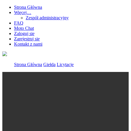
Strona Główna
Więcej…
Zespół administracyjny
FAQ
Moto Chat
Zaloguj się
Zarejestruj się
Kontakt z nami
Strona Główna
Giełda
Licytacje