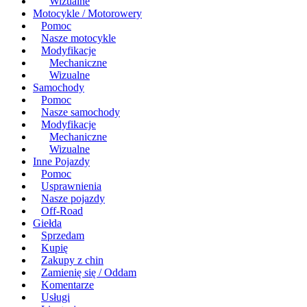
Wizualne
Motocykle / Motorowery
Pomoc
Nasze motocykle
Modyfikacje
Mechaniczne
Wizualne
Samochody
Pomoc
Nasze samochody
Modyfikacje
Mechaniczne
Wizualne
Inne Pojazdy
Pomoc
Usprawnienia
Nasze pojazdy
Off-Road
Giełda
Sprzedam
Kupię
Zakupy z chin
Zamienię się / Oddam
Komentarze
Usługi