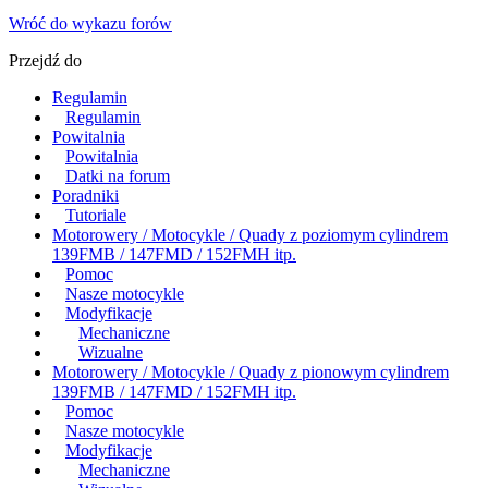
Wróć do wykazu forów
Przejdź do
Regulamin
Regulamin
Powitalnia
Powitalnia
Datki na forum
Poradniki
Tutoriale
Motorowery / Motocykle / Quady z poziomym cylindrem
139FMB / 147FMD / 152FMH itp.
Pomoc
Nasze motocykle
Modyfikacje
Mechaniczne
Wizualne
Motorowery / Motocykle / Quady z pionowym cylindrem
139FMB / 147FMD / 152FMH itp.
Pomoc
Nasze motocykle
Modyfikacje
Mechaniczne