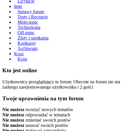
Licytacje
Inne
Sprawy forum
Testy i Recenzje
Moto-topic
Technologia
Off-topic
Zloty i spotkania
Konkursy
Archiwum
Kosz
Kosz
Kto jest online
Użytkownicy przeglądający to forum: Obecnie na forum nie ma
żadnego zarejestrowanego użytkownika i 2 gości
Twoje uprawnienia na tym forum
Nie możesz
tworzyć nowych tematów
Nie możesz
odpowiadać w tematach
Nie możesz
zmieniać swoich postów
Nie możesz
usuwać swoich postów
Nie możesz
dodawać załączników