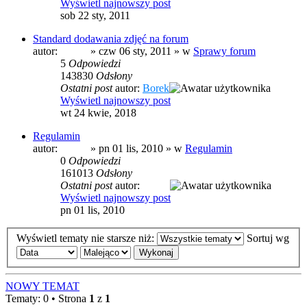
Wyświetl najnowszy post
sob 22 sty, 2011
Standard dodawania zdjęć na forum
autor:
prezes
» czw 06 sty, 2011 » w
Sprawy forum
5
Odpowiedzi
143830
Odsłony
Ostatni post
autor:
Borek
Wyświetl najnowszy post
wt 24 kwie, 2018
Regulamin
autor:
prezes
» pn 01 lis, 2010 » w
Regulamin
0
Odpowiedzi
161013
Odsłony
Ostatni post
autor:
prezes
Wyświetl najnowszy post
pn 01 lis, 2010
Wyświetl tematy nie starsze niż:
Sortuj wg
NOWY TEMAT
Tematy: 0 • Strona
1
z
1