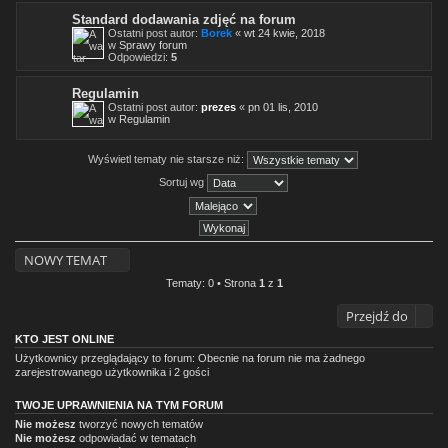
Standard dodawania zdjęć na forum
Ostatni post autor:
Borek
«
wt 24 kwie, 2018
w
Sprawy forum
Odpowiedzi:
5
Regulamin
Ostatni post autor:
prezes
«
pn 01 lis, 2010
w
Regulamin
Wyświetl tematy nie starsze niż:
Sortuj wg
NOWY TEMAT
Tematy: 0 • Strona
1
z
1
Przejdź do
KTO JEST ONLINE
Użytkownicy przeglądający to forum: Obecnie na forum nie ma żadnego
zarejestrowanego użytkownika i 2 gości
TWOJE UPRAWNIENIA NA TYM FORUM
Nie możesz
tworzyć nowych tematów
Nie możesz
odpowiadać w tematach