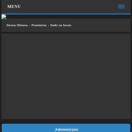
MENU
STRONA GŁÓWNA
Strona Główna
Powitalnia
Datki na forum
WIĘCEJ…
Zespół administracyjny
FAQ
MOTO CHAT
ZALOGUJ SIĘ
ZAREJESTRUJ SIĘ
KONTAKT Z NAMI
Administrator