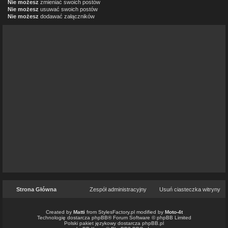
Nie możesz
zmieniać swoich postów
Nie możesz
usuwać swoich postów
Nie możesz
dodawać załączników
Strona Główna
Zespół administracyjny
Usuń ciasteczka witryny
Created by
Matti
from
StylesFactory.pl
modified by
Moto-4t
Technologię dostarcza
phpBB
® Forum Software © phpBB Limited
Polski pakiet językowy dostarcza
phpBB.pl