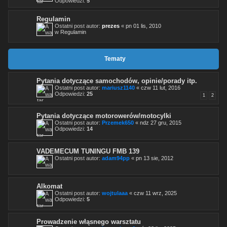
Odpowiedzi:
5
Regulamin
Ostatni post autor:
prezes
«
pn 01 lis, 2010
w
Regulamin
Tematy
Pytania dotyczące samochodów, opinie/porady itp.
Ostatni post autor:
mariusz1140
«
czw 11 lut, 2016
Odpowiedzi:
25
1
2
Pytania dotyczące motorowerów/motocylki
Ostatni post autor:
Przemek650
«
ndz 27 gru, 2015
Odpowiedzi:
14
VADEMECUM TUNINGU FMB 139
Ostatni post autor:
adam94pp
«
pn 13 sie, 2012
Alkomat
Ostatni post autor:
wojtulaaa
«
czw 11 wrz, 2025
Odpowiedzi:
5
Prowadzenie włąsnego warsztatu