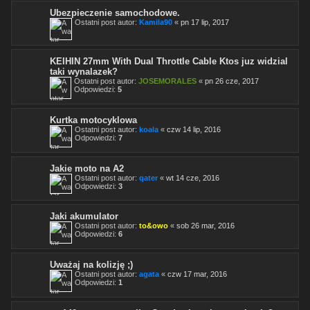
Ubezpieczenie samochodowe.
Ostatni post autor:
Kamila90
«
pn 17 lip, 2017
KEIHIN 27mm With Dual Throttle Cable Ktos juz widzial
taki wynalazek?
Ostatni post autor:
JOSEMORALES
«
pn 26 cze, 2017
Odpowiedzi:
5
Kurtka motocyklowa
Ostatni post autor:
koala
«
czw 14 lip, 2016
Odpowiedzi:
7
Jakie moto na A2
Ostatni post autor:
qater
«
wt 14 cze, 2016
Odpowiedzi:
3
Jaki akumulator
Ostatni post autor:
to&owo
«
sob 26 mar, 2016
Odpowiedzi:
6
Uważaj na kolizję ;)
Ostatni post autor:
agata
«
czw 17 mar, 2016
Odpowiedzi:
1