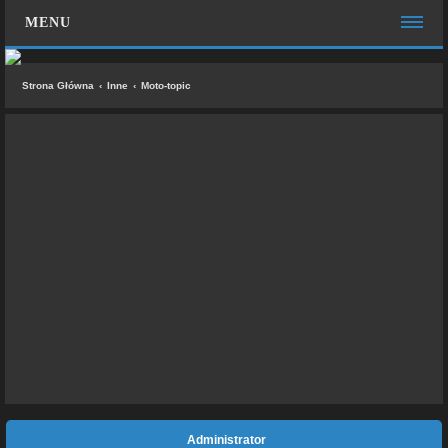
MENU
STRONA GŁÓWNA
Strona Główna
Inne
Moto-topic
WIĘCEJ…
Zespół administracyjny
FAQ
MOTO CHAT
ZALOGUJ SIĘ
ZAREJESTRUJ SIĘ
KONTAKT Z NAMI
Administrator