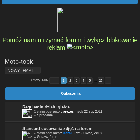
Pomóż nam utrzymać forum i wyłącz blokowanie
reklam
Moto-topic
NOWY TEMAT
Tematy: 606
1
2
3
4
5
…
25
Ogłoszenia
Regulamin działu giełda
Ostatni post autor:
prezes
«
sob 22 sty, 2011
w
Sprzedam
Standard dodawania zdjęć na forum
Ostatni post autor:
Borek
«
wt 24 kwie, 2018
w
Sprawy forum