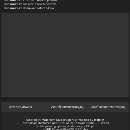
Nie możesz
zmieniać swoich postów
Nie możesz
usuwać swoich postów
Nie możesz
dodawać załączników
Strona Główna
Zespół administracyjny
Usuń ciasteczka witryny
Created by
Matti
from
StylesFactory.pl
modified by
Moto-4t
Technologię dostarcza
phpBB
® Forum Software © phpBB Limited
Polski pakiet językowy dostarcza
phpBB.pl
phpBB Xmas ©
PhpBB3 BBCodes