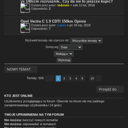
yx 140ccm rozrusznik.. Czy da sie to jeszcze kupic?
Ostatni post autor:
to&owo
«
sob 13 lut, 2016
Odpowiedzi:
2
Opel Vectra C 1.9 CDTI 150km Opinie
Ostatni post autor:
Latos
«
pn 18 sty, 2016
Odpowiedzi:
7
Wyświetl tematy nie starsze niż:
Sortuj wg
NOWY TEMAT
Tematy: 606
1
2
3
4
5
…
25
Przejdź do
KTO JEST ONLINE
Użytkownicy przeglądający to forum: Obecnie na forum nie ma żadnego
zarejestrowanego użytkownika i 14 gości
TWOJE UPRAWNIENIA NA TYM FORUM
Nie możesz
tworzyć nowych tematów
Nie możesz
odpowiadać w tematach