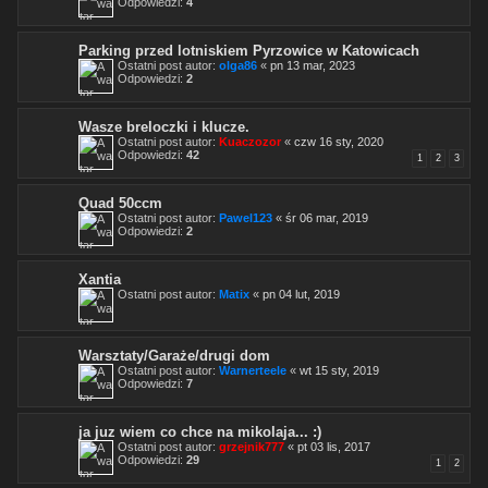
Odpowiedzi:
4
Parking przed lotniskiem Pyrzowice w Katowicach
Ostatni post autor:
olga86
«
pn 13 mar, 2023
Odpowiedzi:
2
Wasze breloczki i klucze.
Ostatni post autor:
Kuaczozor
«
czw 16 sty, 2020
Odpowiedzi:
42
1
2
3
Quad 50ccm
Ostatni post autor:
Pawel123
«
śr 06 mar, 2019
Odpowiedzi:
2
Xantia
Ostatni post autor:
Matix
«
pn 04 lut, 2019
Warsztaty/Garaże/drugi dom
Ostatni post autor:
Warnerteele
«
wt 15 sty, 2019
Odpowiedzi:
7
ja juz wiem co chce na mikolaja... :)
Ostatni post autor:
grzejnik777
«
pt 03 lis, 2017
Odpowiedzi:
29
1
2