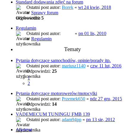
Standard dodawania zdjęć na forum
Ostatni post autor:
Borek
«
wt 24 kwie, 2018
w
Sprawy forum
Odpowiedzi:
5
Regulamin
Ostatni post autor:
prezes
«
pn 01 lis, 2010
w
Regulamin
Tematy
Pytania dotyczące samochodów, opinie/porady itp.
Ostatni post autor:
mariusz1140
«
czw 11 lut, 2016
Odpowiedzi:
25
1
2
Pytania dotyczące motorowerów/motocylki
Ostatni post autor:
Przemek650
«
ndz 27 gru, 2015
Odpowiedzi:
14
VADEMECUM TUNINGU FMB 139
Ostatni post autor:
adam94pp
«
pn 13 sie, 2012
Alkomat