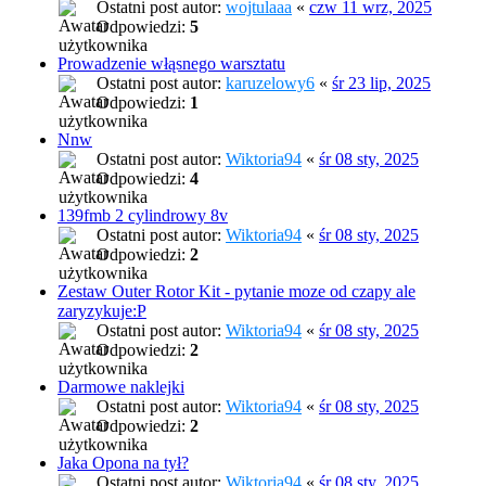
Ostatni post autor:
wojtulaaa
«
czw 11 wrz, 2025
Odpowiedzi:
5
Prowadzenie włąsnego warsztatu
Ostatni post autor:
karuzelowy6
«
śr 23 lip, 2025
Odpowiedzi:
1
Nnw
Ostatni post autor:
Wiktoria94
«
śr 08 sty, 2025
Odpowiedzi:
4
139fmb 2 cylindrowy 8v
Ostatni post autor:
Wiktoria94
«
śr 08 sty, 2025
Odpowiedzi:
2
Zestaw Outer Rotor Kit - pytanie moze od czapy ale
zaryzykuje:P
Ostatni post autor:
Wiktoria94
«
śr 08 sty, 2025
Odpowiedzi:
2
Darmowe naklejki
Ostatni post autor:
Wiktoria94
«
śr 08 sty, 2025
Odpowiedzi:
2
Jaka Opona na tył?
Ostatni post autor:
Wiktoria94
«
śr 08 sty, 2025