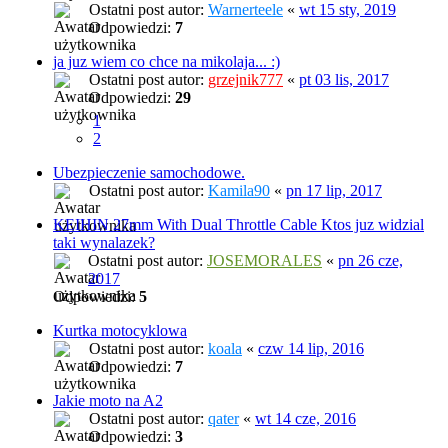
Ostatni post autor:
Warnerteele
«
wt 15 sty, 2019
Odpowiedzi:
7
ja juz wiem co chce na mikolaja... :)
Ostatni post autor:
grzejnik777
«
pt 03 lis, 2017
Odpowiedzi:
29
1
2
Ubezpieczenie samochodowe.
Ostatni post autor:
Kamila90
«
pn 17 lip, 2017
KEIHIN 27mm With Dual Throttle Cable Ktos juz widzial
taki wynalazek?
Ostatni post autor:
JOSEMORALES
«
pn 26 cze,
2017
Odpowiedzi:
5
Kurtka motocyklowa
Ostatni post autor:
koala
«
czw 14 lip, 2016
Odpowiedzi:
7
Jakie moto na A2
Ostatni post autor:
qater
«
wt 14 cze, 2016
Odpowiedzi:
3