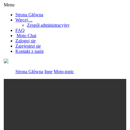
Menu
Strona Główna
Więcej…
Zespół administracyjny
FAQ
Moto Chat
Zaloguj się
Zarejestruj się
Kontakt z nami
Strona Główna
Inne
Moto-topic