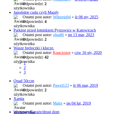
Odpowiedzi:
2
Japońskie cuda czyli Mazdy
Ostatni post autor:
Wiktoria94
«
śr 08 sty, 2025
Odpowiedzi:
4
Parking przed lotniskiem Pyrzowice w Katowicach
Ostatni post autor:
olga86
«
pn 13 mar, 2023
Odpowiedzi:
2
Wasze breloczki i klucze.
Ostatni post autor:
Kuaczozor
«
czw 16 sty, 2020
Odpowiedzi:
42
1
2
3
Quad 50ccm
Ostatni post autor:
Pawel123
«
śr 06 mar, 2019
Odpowiedzi:
2
Xantia
Ostatni post autor:
Matix
«
pn 04 lut, 2019
Warsztaty/Garaże/drugi dom