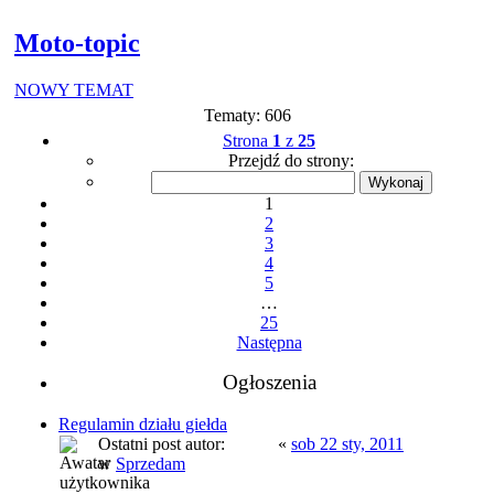
Moto-topic
NOWY TEMAT
Tematy: 606
Strona
1
z
25
Przejdź do strony:
1
2
3
4
5
…
25
Następna
Ogłoszenia
Regulamin działu giełda
Ostatni post autor:
prezes
«
sob 22 sty, 2011
w
Sprzedam