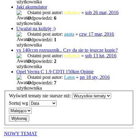
Jaki akumulator
Ostatni post autor:
to&owo
«
sob 26 mar, 2016
Odpowiedzi:
6
Uważaj na kolizję ;)
Ostatni post autor:
agata
«
czw 17 mar, 2016
Odpowiedzi:
1
yx 140ccm rozrusznik.. Czy da sie to jeszcze kupic?
Ostatni post autor:
to&owo
«
sob 13 lut, 2016
Odpowiedzi:
2
Opel Vectra C 1.9 CDTI 150km Opinie
Ostatni post autor:
Latos
«
pn 18 sty, 2016
Odpowiedzi:
7
Wyświetl tematy nie starsze niż:
Sortuj wg
NOWY TEMAT