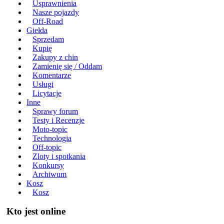
Usprawnienia
Nasze pojazdy
Off-Road
Giełda
Sprzedam
Kupię
Zakupy z chin
Zamienię się / Oddam
Komentarze
Usługi
Licytacje
Inne
Sprawy forum
Testy i Recenzje
Moto-topic
Technologia
Off-topic
Zloty i spotkania
Konkursy
Archiwum
Kosz
Kosz
Kto jest online