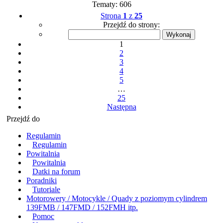
Tematy: 606
Strona
1
z
25
Przejdź do strony:
1
2
3
4
5
…
25
Następna
Przejdź do
Regulamin
Regulamin
Powitalnia
Powitalnia
Datki na forum
Poradniki
Tutoriale
Motorowery / Motocykle / Quady z poziomym cylindrem
139FMB / 147FMD / 152FMH itp.
Pomoc