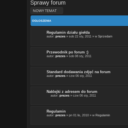
Sprawy forum
NOWY TEMAT
OGŁOSZENIA
Regulamin działu giełda
autor:
prezes
» sob 22 sty, 2011 » w
Sprzedam
Przewodnik po forum :)
autor:
prezes
» sob 08 sty, 2011
Standard dodawania zdjęć na forum
autor:
prezes
» czw 06 sty, 2011
Naklejki z adresem do forum
autor:
prezes
» czw 06 sty, 2011
T
e
n
t
Regulamin
e
autor:
prezes
» pn 01 lis, 2010 » w
Regulamin
m
a
t
z