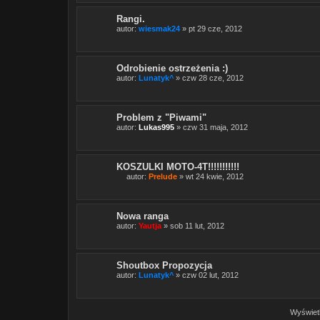
e
t
Rangi.
ę
.
autor:
wiesmak24
» pt 29 cze, 2012
Odrobienie ostrzeżenia :)
autor:
Lunatyk^
» czw 28 cze, 2012
Problem z "Piwami"
autor:
Lukas995
» czw 31 maja, 2012
KOSZULKI MOTO-4T!!!!!!!!!!!
autor:
Prelude
» wt 24 kwie, 2012
T
e
n
t
Nowa ranga
e
autor:
Yautja
» sob 11 lut, 2012
m
a
t
z
a
Shoutbox Propozycja
w
autor:
Lunatyk^
» czw 02 lut, 2012
i
e
r
a
Wyświetl
a