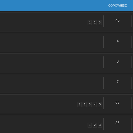
ODPOWIEDZI
40
1
2
3
4
0
7
63
1
2
3
4
5
36
1
2
3