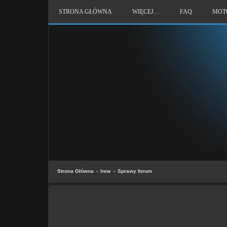
STRONA GŁÓWNA
WIĘCEJ…
FAQ
MOT
Strona Główna
Inne
Sprawy forum