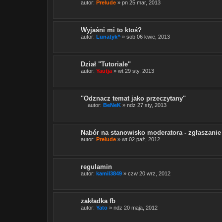
autor:
Prelude
» pn 25 mar, 2013
i
e
r
a
a
Wyjaśni mi to ktoś?
n
autor:
Lunatyk^
» sob 06 kwie, 2013
k
i
e
t
Dział "Tutoriale"
ę
.
autor:
Yautja
» wt 29 sty, 2013
"Odznacz temat jako przeczytany"
autor:
BeNeK
» ndz 27 sty, 2013
T
e
n
t
Nabór na stanowisko moderatora - zgłaszanie
e
autor:
Prelude
» wt 02 paź, 2012
m
a
t
z
a
regulamin
w
autor:
kamil3849
» czw 20 wrz, 2012
i
e
r
a
a
zakładka fb
n
autor:
Yato
» ndz 20 maja, 2012
k
i