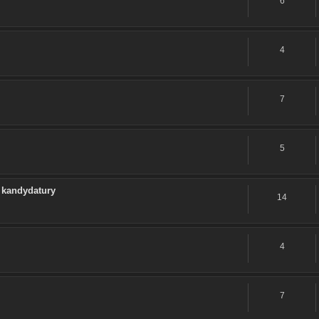
6
4
7
5
 kandydatury
14
4
7