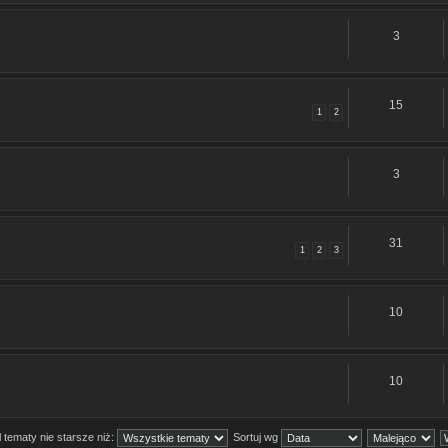
3
15
1
2
3
31
1
2
3
10
10
 tematy nie starsze niż:
Sortuj wg