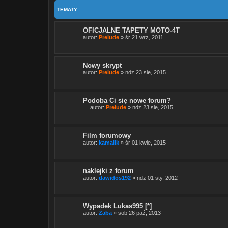
a
w
TEMATY
i
e
r
OFICJALNE TAPETY MOTO-4T
a
autor:
Prelude
» śr 21 wrz, 2011
a
n
k
i
e
Nowy skrypt
t
autor:
Prelude
» ndz 23 sie, 2015
ę
.
Podoba Ci się nowe forum?
autor:
Prelude
» ndz 23 sie, 2015
T
e
n
t
Film forumowy
e
autor:
kamalik
» śr 01 kwie, 2015
m
a
t
z
a
naklejki z forum
w
autor:
dawidos192
» ndz 01 sty, 2012
i
e
r
a
a
Wypadek Lukas995 [*]
n
autor:
Żaba
» sob 26 paź, 2013
k
i