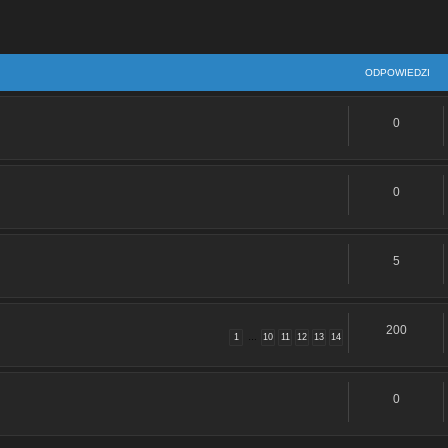
ODPOWIEDZI
0
0
5
200
1
…
10
11
12
13
14
0