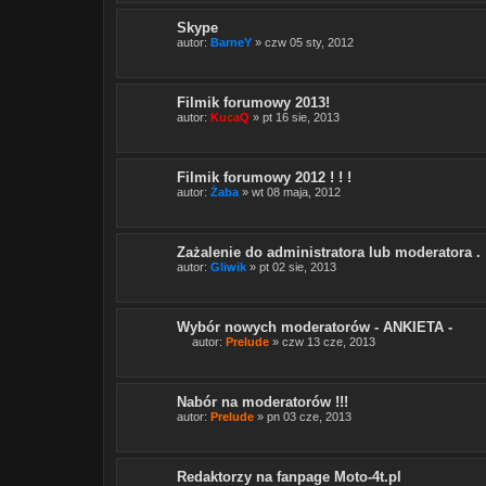
e
t
Skype
ę
.
autor:
BarneY
» czw 05 sty, 2012
Filmik forumowy 2013!
autor:
KucaQ
» pt 16 sie, 2013
Filmik forumowy 2012 ! ! !
autor:
Żaba
» wt 08 maja, 2012
Zażalenie do administratora lub moderatora .
autor:
Gliwik
» pt 02 sie, 2013
Wybór nowych moderatorów - ANKIETA -
autor:
Prelude
» czw 13 cze, 2013
T
e
n
t
Nabór na moderatorów !!!
e
autor:
Prelude
» pn 03 cze, 2013
m
a
t
z
a
Redaktorzy na fanpage Moto-4t.pl
w