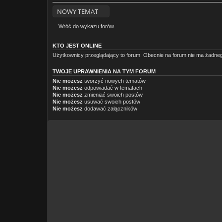
n
k
NOWY TEMAT
i
e
t
Wróć do wykazu forów
ę
.
KTO JEST ONLINE
Użytkownicy przeglądający to forum: Obecnie na forum nie ma żadneg
TWOJE UPRAWNIENIA NA TYM FORUM
Nie możesz
tworzyć nowych tematów
Nie możesz
odpowiadać w tematach
Nie możesz
zmieniać swoich postów
Nie możesz
usuwać swoich postów
Nie możesz
dodawać załączników