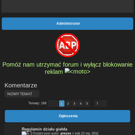
Administrator
Pomóż nam utrzymać forum i wyłącz blokowanie
reklam
Komentarze
NOWY TEMAT
Tematy: 168
1
2
3
4
5
…
7
Ogłoszenia
Regulamin działu giełda
Ostatni post autor:
prezes
«
sob 22 sty, 2011