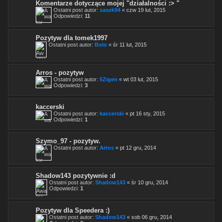
Komentarze dotyczące mojej "działalności :> "
Ostatni post autor:
sasek94
«
czw 19 lut, 2015
Odpowiedzi:
11
Pozytyw dla tomek1997
Ostatni post autor:
Bolo
«
śr 11 lut, 2015
Arros - pozytyw
Ostatni post autor:
5Zigen
«
wt 03 lut, 2015
Odpowiedzi:
3
kaccerski
Ostatni post autor:
kaccerski
«
pt 16 sty, 2015
Odpowiedzi:
1
Szymo_97 - pozytyw.
Ostatni post autor:
Arros
«
pt 12 gru, 2014
Shadow143 pozytywnie :d
Ostatni post autor:
Shadow143
«
śr 10 gru, 2014
Odpowiedzi:
1
Pozytyw dla Speedera :)
Ostatni post autor:
Shadow143
«
sob 06 gru, 2014