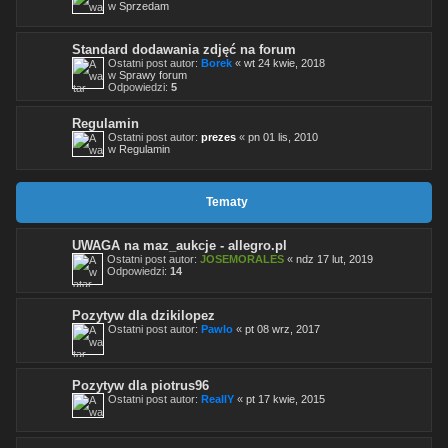
w
Sprzedam
Standard dodawania zdjęć na forum
Ostatni post autor:
Borek
«
wt 24 kwie, 2018
w
Sprawy forum
Odpowiedzi:
5
Regulamin
Ostatni post autor:
prezes
«
pn 01 lis, 2010
w
Regulamin
Tematy
UWAGA na maz_aukcje - allegro.pl
Ostatni post autor:
JOSEMORALES
«
ndz 17 lut, 2019
Odpowiedzi:
14
Pozytyw dla dzikilopez
Ostatni post autor:
Pawlo
«
pt 08 wrz, 2017
Pozytyw dla piotrus96
Ostatni post autor:
ReallY
«
pt 17 kwie, 2015