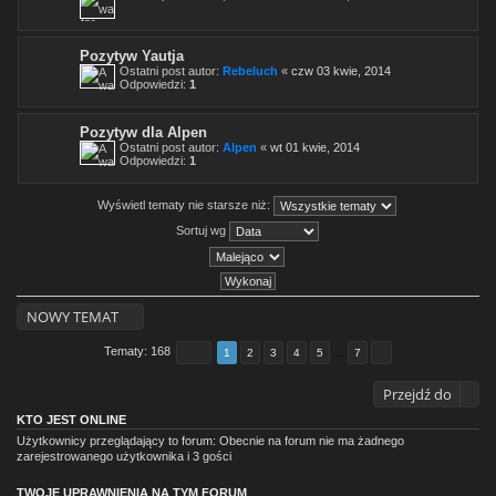
Pozytyw Yautja
Ostatni post autor:
Rebeluch
«
czw 03 kwie, 2014
Odpowiedzi:
1
Pozytyw dla Alpen
Ostatni post autor:
Alpen
«
wt 01 kwie, 2014
Odpowiedzi:
1
Wyświetl tematy nie starsze niż:
Sortuj wg
NOWY TEMAT
Tematy: 168
1
2
3
4
5
…
7
Przejdź do
KTO JEST ONLINE
Użytkownicy przeglądający to forum: Obecnie na forum nie ma żadnego
zarejestrowanego użytkownika i 3 gości
TWOJE UPRAWNIENIA NA TYM FORUM