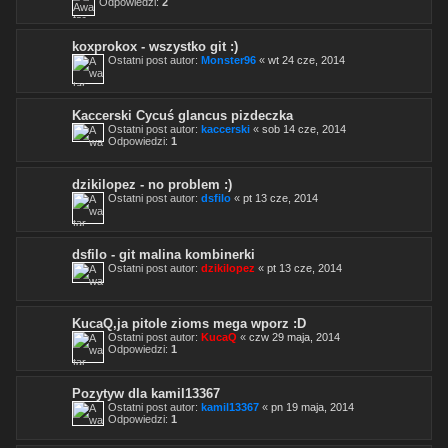
Odpowiedzi:
2
koxprokox - wszystko git :)
Ostatni post autor:
Monster96
«
wt 24 cze, 2014
Kaccerski Cycuś glancus pizdeczka
Ostatni post autor:
kaccerski
«
sob 14 cze, 2014
Odpowiedzi:
1
dzikilopez - no problem :)
Ostatni post autor:
dsfilo
«
pt 13 cze, 2014
dsfilo - git malina kombinerki
Ostatni post autor:
dzikilopez
«
pt 13 cze, 2014
KucaQ,ja pitole zioms mega wporz :D
Ostatni post autor:
KucaQ
«
czw 29 maja, 2014
Odpowiedzi:
1
Pozytyw dla kamil13367
Ostatni post autor:
kamil13367
«
pn 19 maja, 2014
Odpowiedzi:
1