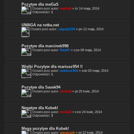
Pozytyw dla meGaS
Ostatni post autor:
meGaS
«
śr 14 maja, 2014
Odpowiedzi:
1
UWAGA na rotka.net
Ostatni post autor:
zagraj1234
«
pn 12 maja, 2014
Pozytyw dla marcinek998
Ostatni post autor:
ReallY
«
czw 08 maja, 2014
Wielki Pozytyw dla mariusz954 !!
Ostatni post autor:
mariusz954
«
sob 03 maja, 2014
Odpowiedzi:
1
Pozytyw dla Sasek94
Ostatni post autor:
meGaS
«
pt 25 kwie, 2014
Negatyw dla Kubek!
Ostatni post autor:
meGaS
«
czw 24 kwie, 2014
Odpowiedzi:
3
Mega pozytyw dla Kubek!
Ostatni post autor:
pavaczek
«
wt 22 kwie, 2014