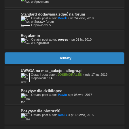
w
Sprzedam
Standard dodawania zdjęć na forum
Ostatni post autor:
Borek
«
wt 24 kwie, 2018
w
Sprawy forum
Odpowiedzi:
5
Regulamin
Ostatni post autor:
prezes
«
pn 01 lis, 2010
w
Regulamin
Tematy
UWAGA na maz_aukcje - allegro.pl
Ostatni post autor:
JOSEMORALES
«
ndz 17 lut, 2019
Odpowiedzi:
14
Pozytyw dla dzikilopez
Ostatni post autor:
Pawlo
«
pt 08 wrz, 2017
Pozytyw dla piotrus96
Ostatni post autor:
ReallY
«
pt 17 kwie, 2015