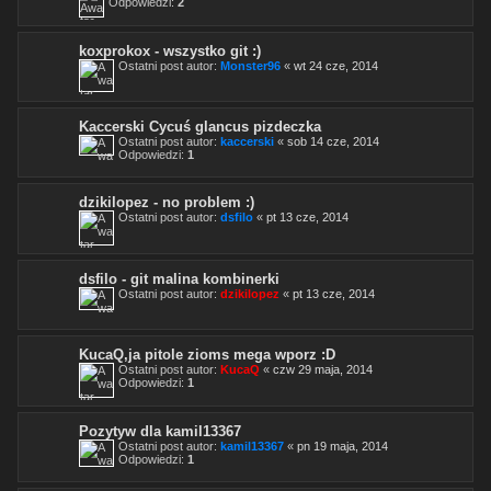
Odpowiedzi:
2
koxprokox - wszystko git :)
Ostatni post autor:
Monster96
«
wt 24 cze, 2014
Kaccerski Cycuś glancus pizdeczka
Ostatni post autor:
kaccerski
«
sob 14 cze, 2014
Odpowiedzi:
1
dzikilopez - no problem :)
Ostatni post autor:
dsfilo
«
pt 13 cze, 2014
dsfilo - git malina kombinerki
Ostatni post autor:
dzikilopez
«
pt 13 cze, 2014
KucaQ,ja pitole zioms mega wporz :D
Ostatni post autor:
KucaQ
«
czw 29 maja, 2014
Odpowiedzi:
1
Pozytyw dla kamil13367
Ostatni post autor:
kamil13367
«
pn 19 maja, 2014
Odpowiedzi:
1