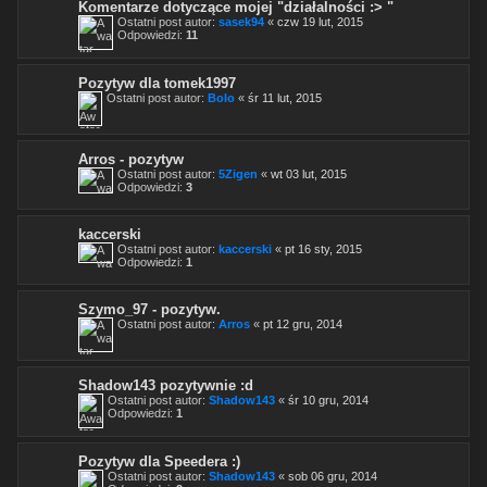
Komentarze dotyczące mojej "działalności :> "
Ostatni post autor:
sasek94
«
czw 19 lut, 2015
Odpowiedzi:
11
Pozytyw dla tomek1997
Ostatni post autor:
Bolo
«
śr 11 lut, 2015
Arros - pozytyw
Ostatni post autor:
5Zigen
«
wt 03 lut, 2015
Odpowiedzi:
3
kaccerski
Ostatni post autor:
kaccerski
«
pt 16 sty, 2015
Odpowiedzi:
1
Szymo_97 - pozytyw.
Ostatni post autor:
Arros
«
pt 12 gru, 2014
Shadow143 pozytywnie :d
Ostatni post autor:
Shadow143
«
śr 10 gru, 2014
Odpowiedzi:
1
Pozytyw dla Speedera :)
Ostatni post autor:
Shadow143
«
sob 06 gru, 2014