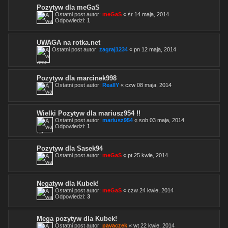
Pozytyw dla meGaS
Ostatni post autor:
meGaS
«
śr 14 maja, 2014
Odpowiedzi:
1
UWAGA na rotka.net
Ostatni post autor:
zagraj1234
«
pn 12 maja, 2014
Pozytyw dla marcinek998
Ostatni post autor:
ReallY
«
czw 08 maja, 2014
Wielki Pozytyw dla mariusz954 !!
Ostatni post autor:
mariusz954
«
sob 03 maja, 2014
Odpowiedzi:
1
Pozytyw dla Sasek94
Ostatni post autor:
meGaS
«
pt 25 kwie, 2014
Negatyw dla Kubek!
Ostatni post autor:
meGaS
«
czw 24 kwie, 2014
Odpowiedzi:
3
Mega pozytyw dla Kubek!
Ostatni post autor:
pavaczek
«
wt 22 kwie, 2014