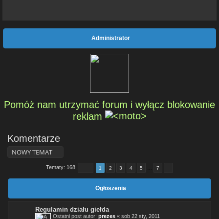
Administrator
Pomóż nam utrzymać forum i wyłącz blokowanie
reklam
Komentarze
NOWY TEMAT
Tematy: 168
1
2
3
4
5
…
7
Ogłoszenia
Regulamin działu giełda
Ostatni post autor:
prezes
«
sob 22 sty, 2011