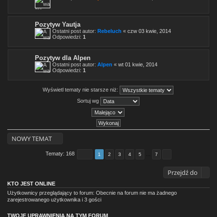
Pozytyw Yautja
Ostatni post autor:
Rebeluch
«
czw 03 kwie, 2014
Odpowiedzi:
1
Pozytyw dla Alpen
Ostatni post autor:
Alpen
«
wt 01 kwie, 2014
Odpowiedzi:
1
Wyświetl tematy nie starsze niż:
Sortuj wg
NOWY TEMAT
Tematy: 168
1
2
3
4
5
…
7
Przejdź do
KTO JEST ONLINE
Użytkownicy przeglądający to forum: Obecnie na forum nie ma żadnego
zarejestrowanego użytkownika i 3 gości
TWOJE UPRAWNIENIA NA TYM FORUM