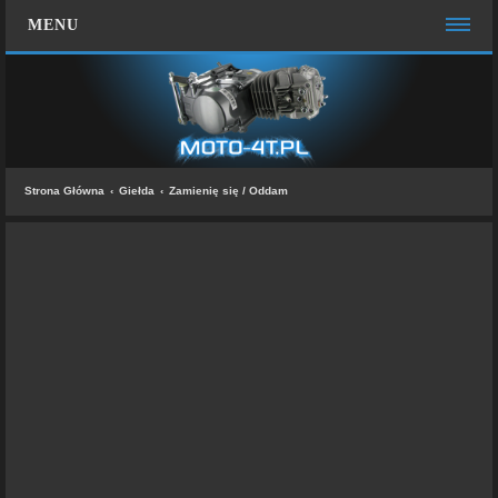
MENU
STRONA GŁÓWNA
WIĘCEJ…
Zespół administracyjny
Strona Główna
Giełda
Zamienię się / Oddam
FAQ
MOTO CHAT
ZALOGUJ SIĘ
ZAREJESTRUJ SIĘ
KONTAKT Z NAMI