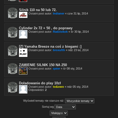
Silnik 110 na 50 lub 72.
Ostatni post autor:
Indianer
«
czw 31 lip, 2014
Cylinder 2x 72 + 50 , do poprawy
Ostatni post autor:
Radziokok
«
śr 30 lip, 2014
[Z] Yamaha Breeze na coś z biegami :]
Ostatni post autor:
broxufth
«
ndz 23 lut, 2014
ZAMIENIE SILNIK 150 NA 250
Ostatni post autor:
qater
«
śr 08 sty, 2014
Doładowanie do play 10zł
Ostatni post autor:
to&owo
«
ndz 05 sty, 2014
Odpowiedzi:
2
Wyświetl tematy nie starsze niż:
Sortuj wg