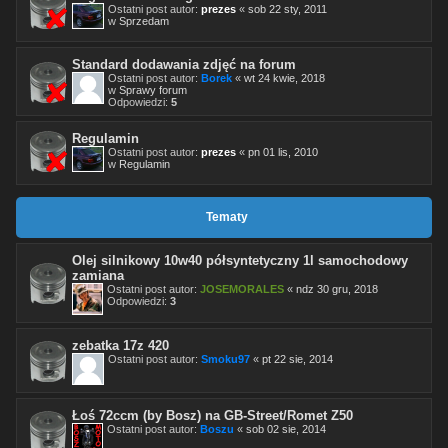
Ostatni post autor:
prezes
«
sob 22 sty, 2011
w
Sprzedam
Standard dodawania zdjęć na forum
Ostatni post autor:
Borek
«
wt 24 kwie, 2018
w
Sprawy forum
Odpowiedzi:
5
Regulamin
Ostatni post autor:
prezes
«
pn 01 lis, 2010
w
Regulamin
Tematy
Olej silnikowy 10w40 półsyntetyczny 1l samochodowy
zamiana
Ostatni post autor:
JOSEMORALES
«
ndz 30 gru, 2018
Odpowiedzi:
3
zebatka 17z 420
Ostatni post autor:
Smoku97
«
pt 22 sie, 2014
Łoś 72ccm (by Bosz) na GB-Street/Romet Z50
Ostatni post autor:
Boszu
«
sob 02 sie, 2014