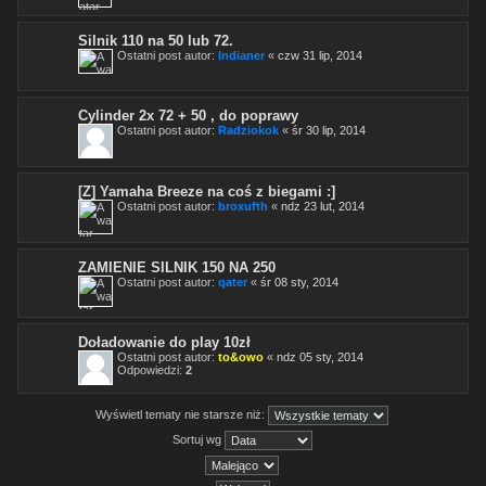
Silnik 110 na 50 lub 72.
Ostatni post autor:
Indianer
«
czw 31 lip, 2014
Cylinder 2x 72 + 50 , do poprawy
Ostatni post autor:
Radziokok
«
śr 30 lip, 2014
[Z] Yamaha Breeze na coś z biegami :]
Ostatni post autor:
broxufth
«
ndz 23 lut, 2014
ZAMIENIE SILNIK 150 NA 250
Ostatni post autor:
qater
«
śr 08 sty, 2014
Doładowanie do play 10zł
Ostatni post autor:
to&owo
«
ndz 05 sty, 2014
Odpowiedzi:
2
Wyświetl tematy nie starsze niż:
Sortuj wg