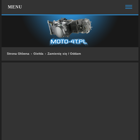
MENU
STRONA GŁÓWNA
WIĘCEJ…
Zespół administracyjny
Strona Główna
Giełda
Zamienię się / Oddam
FAQ
MOTO CHAT
ZALOGUJ SIĘ
ZAREJESTRUJ SIĘ
KONTAKT Z NAMI