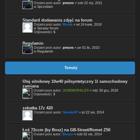
Ostatni post autor:
prezes
«
sob 22 sty, 2011
w
Sprzedam
Standard dodawania zdjęć na forum
Ostatni post autor:
Borek
«
wt 24 kwie, 2018
w
Sprawy forum
Odpowiedzi:
5
Regulamin
Ostatni post autor:
prezes
«
pn 01 lis, 2010
w
Regulamin
Tematy
Olej silnikowy 10w40 półsyntetyczny 1l samochodowy
zamiana
Ostatni post autor:
JOSEMORALES
«
ndz 30 gru, 2018
Odpowiedzi:
3
zebatka 17z 420
Ostatni post autor:
Smoku97
«
pt 22 sie, 2014
Łoś 72ccm (by Bosz) na GB-Street/Romet Z50
Ostatni post autor:
Boszu
«
sob 02 sie, 2014