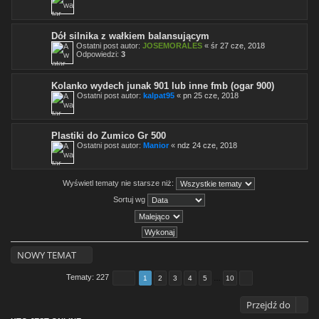
Dół silnika z wałkiem balansującym
Ostatni post autor:
JOSEMORALES
«
śr 27 cze, 2018
Odpowiedzi:
3
Kolanko wydech junak 901 lub inne fmb (ogar 900)
Ostatni post autor:
kalpat95
«
pn 25 cze, 2018
Plastiki do Zumico Gr 500
Ostatni post autor:
Manior
«
ndz 24 cze, 2018
Wyświetl tematy nie starsze niż:
Sortuj wg
NOWY TEMAT
Tematy: 227
1
2
3
4
5
…
10
Przejdź do