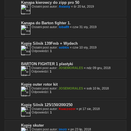
Kanapa kierowcy do zipp pro 50
Ostatni post autor:
Asiasty
«
śr 20 lut, 2019
Kanapa do Barton fighter 1.
Ostatni post autor:
loba89
«
czw 31 sty, 2019
Kupię Silnik 139Fmb + Wydech
Ostatni post autor:
sobkis
«
czw 10 sty, 2019
Odpowiedzi:
1
BARTON FIGHTER 1 plastyki
Ostatni post autor:
JOSEMORALES
«
ndz 09 gru, 2018
Odpowiedzi:
1
Kupię outer rotor kit
Ostatni post autor:
JOSEMORALES
«
sob 10 lis, 2018
Odpowiedzi:
1
Kupię Silnik 125/150/200/250
Ostatni post autor:
Kuaczozor
«
pt 17 sie, 2018
Odpowiedzi:
1
Kupię skuter
Ostatni post autor:
imotr
«
pn 23 lip, 2018