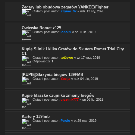
Zegary lub obudowa zegarów YANKEE/Fighter
Ostatni post autor:
szymo_97
«
ndz 12 sty, 2020
Owiewka Romet z125
Ostatni post autor:
loba89
«
pn 11 lis, 2019
Kupię Silnik I kilka Gratów do Skutera Romet Trial City
C1
Ostatni post autor:
to&owo
«
wt 17 wrz, 2019
Odpowiedzi:
1
[KUPIĘ]Skrzynia biegów 139FMB
Ostatni post autor:
Yautja
«
ndz 04 sie, 2019
Kupie blaszke czujnika zmiany biegów
Ostatni post autor:
grzejnik777
«
pn 08 lip, 2019
Kartery 139fmb
Ostatni post autor:
Pawlo
«
pt 29 mar, 2019