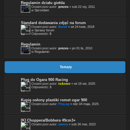
Regulamin działu giełda
Ostatni post autor:
prezes
«
sob 22 sty, 2011
w
Sprzedam
Standard dodawania zdjęć na forum
Ostatni post autor:
Borek
«
wt 24 kwie, 2018
w
Sprawy forum
Odpowiedzi:
5
Regulamin
Ostatni post autor:
prezes
«
pn 01 lis, 2010
w
Regulamin
Tematy
Pług do Ogara 900 Racing
Ostatni post autor:
to&owo
«
wt 19 sie, 2025
Odpowiedzi:
3
Kupię osłony plastiki romet ogar 900
Ostatni post autor:
Proj.og
«
ndz 04 maja, 2025
[K] Choppera/Bobbera 49cm3+
Ostatni post autor:
danny
«
sob 26 mar, 2022