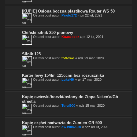
[KUPIE] Osłona boczna plastikowa Router WS 50
Ostatni post autor:
Pawlo172
«
pn 22 lut, 2021
Chiński silnik 250 pionowy
Ostatni post autor:
Kuaczozor
«
pt 12 lut, 2021
Silnik 125
Ostatni post autor:
to&owo
«
ndz 29 mar, 2020
Karter lewy 154fm 125ccmi bez rozrusznika
Ostatni post autor:
LukeNH
«
wt 17 mar, 2020
Kupię owiewki/boczki/osłony do Zippa Neken'a/Gb
street'a
Ostatni post autor:
Turul900
«
ndz 15 mar, 2020
Kupię części nadwozia do Zumico GR 500
Ostatni post autor:
dw19882020
«
ndz 09 lut, 2020