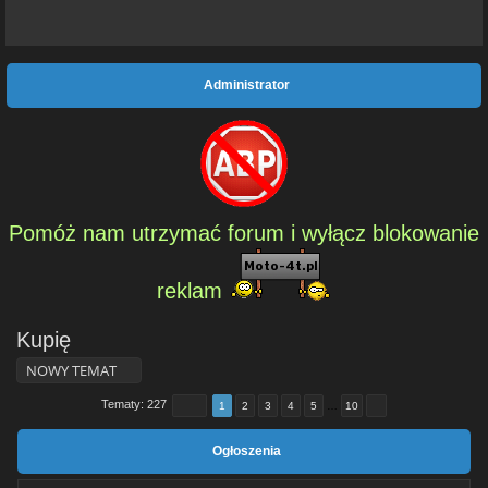
Administrator
Pomóż nam utrzymać forum i wyłącz blokowanie
reklam
Kupię
NOWY TEMAT
Tematy: 227
1
2
3
4
5
…
10
Ogłoszenia