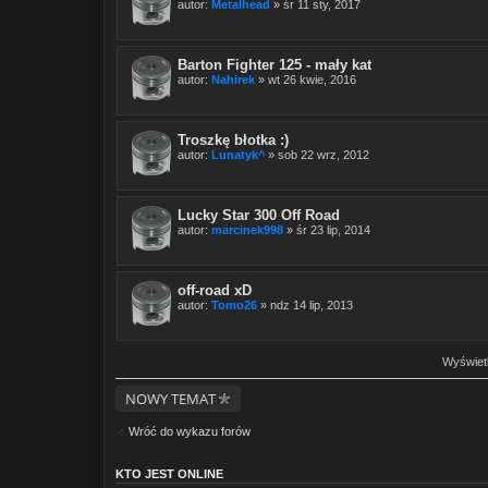
autor:
Metalhead
» śr 11 sty, 2017
Barton Fighter 125 - mały kat
autor:
Nahirek
» wt 26 kwie, 2016
Troszkę błotka :)
autor:
Lunatyk^
» sob 22 wrz, 2012
Lucky Star 300 Off Road
autor:
marcinek998
» śr 23 lip, 2014
off-road xD
autor:
Tomo26
» ndz 14 lip, 2013
Wyświetl
NOWY TEMAT
Wróć do wykazu forów
KTO JEST ONLINE