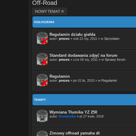
Off-Road
NOWY TEMAT
OGŁOSZENIA
Regulamin działu giełda
autor:
prezes
» sob 22 sty, 2011 » w
Sprzedam
Standard dodawania zdjęć na forum
autor:
prezes
» czw 06 sty, 2011 » w
Sprawy forum
Regulamin
autor:
prezes
» pn 01 lis, 2010 » w
Regulamin
TEMATY
Wymiana Tłumika YZ 250
autor:
Konieczko
» pt 27 kwie, 2018
Zimowy offroad yamaha dt