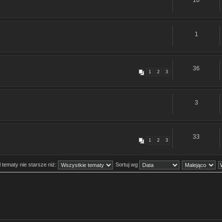
10
1
36
1
2
3
3
33
1
2
3
 tematy nie starsze niż:
Sortuj wg