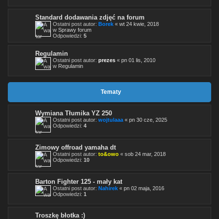
Standard dodawania zdjęć na forum
Ostatni post autor:
Borek
«
wt 24 kwie, 2018
w
Sprawy forum
Odpowiedzi:
5
Regulamin
Ostatni post autor:
prezes
«
pn 01 lis, 2010
w
Regulamin
Tematy
Wymiana Tłumika YZ 250
Ostatni post autor:
wojtulaaa
«
pn 30 cze, 2025
Odpowiedzi:
4
Zimowy offroad yamaha dt
Ostatni post autor:
to&owo
«
sob 24 mar, 2018
Odpowiedzi:
10
Barton Fighter 125 - mały kat
Ostatni post autor:
Nahirek
«
pn 02 maja, 2016
Odpowiedzi:
1
Troszkę błotka :)