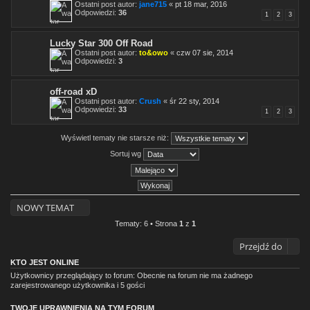
Ostatni post autor:
jane715
«
pt 18 mar, 2016
Odpowiedzi:
36
1
2
3
Lucky Star 300 Off Road
Ostatni post autor:
to&owo
«
czw 07 sie, 2014
Odpowiedzi:
3
off-road xD
Ostatni post autor:
Crush
«
śr 22 sty, 2014
Odpowiedzi:
33
1
2
3
Wyświetl tematy nie starsze niż:
Sortuj wg
NOWY TEMAT
Tematy: 6 • Strona
1
z
1
Przejdź do
KTO JEST ONLINE
Użytkownicy przeglądający to forum: Obecnie na forum nie ma żadnego
zarejestrowanego użytkownika i 5 gości
TWOJE UPRAWNIENIA NA TYM FORUM