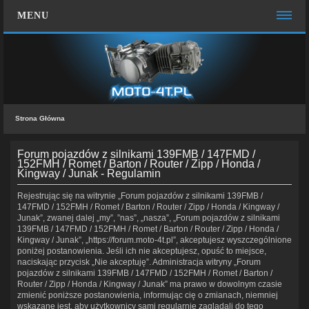
MENU
STRONA GŁÓWNA
WIĘCEJ…
Zespół administracyjny
Strona Główna
FAQ
MOTO CHAT
Forum pojazdów z silnikami 139FMB / 147FMD /
152FMH / Romet / Barton / Router / Zipp / Honda /
Kingway / Junak - Regulamin
ZALOGUJ SIĘ
Rejestrując się na witrynie „Forum pojazdów z silnikami 139FMB /
ZAREJESTRUJ SIĘ
147FMD / 152FMH / Romet / Barton / Router / Zipp / Honda / Kingway /
Junak”, zwanej dalej „my”, ”nas”, „nasza”, „Forum pojazdów z silnikami
KONTAKT Z NAMI
139FMB / 147FMD / 152FMH / Romet / Barton / Router / Zipp / Honda /
Kingway / Junak”, „https://forum.moto-4t.pl”, akceptujesz wyszczególnione
poniżej postanowienia. Jeśli ich nie akceptujesz, opuść to miejsce,
naciskając przycisk „Nie akceptuję”. Administracja witryny „Forum
pojazdów z silnikami 139FMB / 147FMD / 152FMH / Romet / Barton /
Router / Zipp / Honda / Kingway / Junak” ma prawo w dowolnym czasie
zmienić poniższe postanowienia, informując cię o zmianach, niemniej
wskazane jest, aby użytkownicy sami regularnie zaglądali do tego