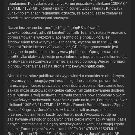
regulaminu. Korzystanie z witryny „Forum pojazdów z silnikami 139FMB /
147FMD / 152FMH / Romet / Barton / Router / Zipp / Honda / Kingway /
Junak” po zmianach regulaminu oznacza, że akceptujesz te zmiany ze
wszelkimi konsekwencjami prawnymi.
Nasze fora zwane też „one”, „ich”, „je”, „phpBB software”,
„www.phpbb.com”, „phpBB Limited”, „phpBB Teams” działają w oparciu o
oprogramowanie wykorzystujące technologię phpBB, która jest
środowiskiem typu witryny (bulletin board), wydane na licencji „
GNU
General Public License v2
” zwanej też „GPL”. Oprogramowanie jest
dostępne do pobrania ze strony
www.phpbb.com
. Oprogramowanie
phpBB tylko ułatwia dyskusje przez internet, a jego autorzy nie kontrolują
tekstów zamieszczanych w internecie za jego pomocą. Więcej informacji
o phpBB można znaleźć na stronie
https://www.phpbb.com/
.
Akceptujesz zakaz publikowania wypowiedzi o charakterze obraźliwym,
oszczerczym, propagującym treści niezgodne z polskim prawem lub
naruszającym cudze prawa autorskie i dobra osobiste. Naruszenie tego
zakazu może skutkować dla ciebie całkowitym zablokowaniem dostępu
do tej witryny, a twój dostawca internetu zostanie powiadomiony o twoim
niewłaściwym zachowaniu. Wyrażasz zgodę na to, że „Forum pojazdów z
silnikami 139FMB / 147FMD / 152FMH / Romet / Barton / Router / Zipp /
Honda / Kingway / Junak” może w każdej chwili usunąć, zmienić,
przenieść lub zamknąć każdy twój temat, post. Wyrażasz zgodę na
zapisywanie wszystkich podanych przez ciebie informacji w naszej bazie
danych. Informacje te nie będą przekazywane nikomu bez twojej zgody,
ale ani „Forum pojazdów z silnikami 139FMB / 147FMD / 152FMH /
Romet / Barton / Router / Zipp / Honda / Kingway / Junak”, ani phpBB